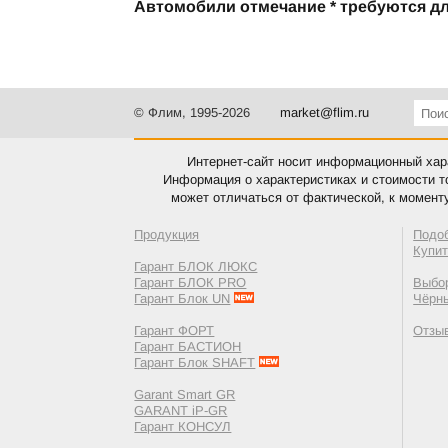
Автомобили отмечание * требуются дл
© Флим, 1995-2026
market@flim.ru
Интернет-сайт носит информационный хара
Информация о характеристиках и стоимости т
может отличаться от фактической, к момент
Продукция
Подо
Купи
Гарант БЛОК ЛЮКС
Гарант БЛОК PRO
Выбор
Гарант Блок UN
Чёрн
Гарант ФОРТ
Отзы
Гарант БАСТИОН
Гарант Блок SHAFT
Garant Smart GR
GARANT iP-GR
Гарант КОНСУЛ