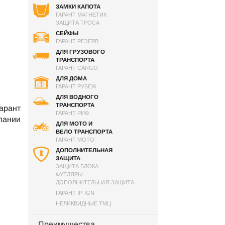
ЗАМКИ КАПОТА
ГАРАНТ МАГНЕТИК
ЗАЩИТА ТРОСА
СЕЙФЫ
ГАРАНТ РЕЗЕРВ
ДЛЯ ГРУЗОВОГО
ТРАНСПОРТА
ГАРАНТ CARGO
ДЛЯ ДОМА
ГАРАНТ РУБЕЖ
ДЛЯ ВОДНОГО
ТРАНСПОРТА
арант
ГАРАНТ РИФ
пании
ДЛЯ МОТО И
ВЕЛО ТРАНСПОРТА
ГАРАНТ МОТО
ДОПОЛНИТЕЛЬНАЯ
ЗАЩИТА
ЗАЩИТА БЛОКА
ФУТЛЯРЫ
ДОПОЛНИТЕЛЬНАЯ ЗАЩИТА
ГАРАНТ IP-IGN
НЕЛИКВИДНЫЕ ТМЦ
Преимущества