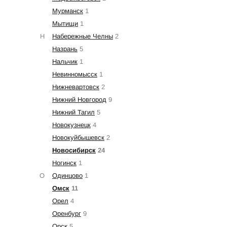
Мурманск
1
Мытищи
1
Н
Набережные Челны
2
Назрань
5
Нальчик
1
Невинномысск
1
Нижневартовск
2
Нижний Новгород
9
Нижний Тагил
5
Новокузнецк
4
Новокуйбышевск
2
Новосибирск
24
Ногинск
1
О
Одинцово
1
Омск
11
Орел
4
Оренбург
9
Орск
5