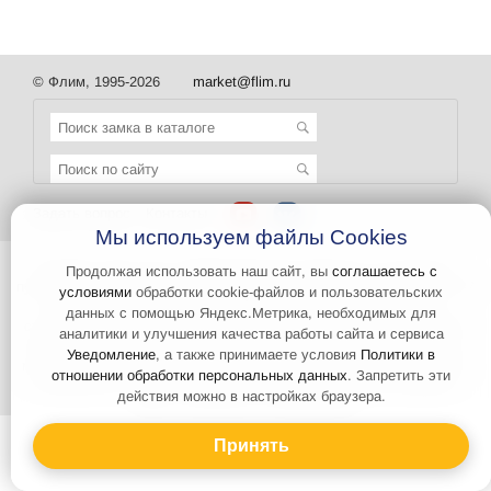
© Флим, 1995-2026
market@flim.ru
Задать вопрос
Контакты
Мы используем файлы Cookies
Интернет-сайт носит информационный характер и не является
Продолжая использовать наш сайт, вы
соглашаетесь с
публичной офертой, которая определяется положениями статьи 437
условиями
обработки cookie-файлов и пользовательских
Гражданского кодекса РФ. Информация о характеристиках и
данных с помощью Яндекс.Метрика, необходимых для
стоимости товаров, указанных на сайте, условия доставки может
аналитики и улучшения качества работы сайта и сервиса
быть изменена в одностороннем порядке. Информация по ценам,
Уведомление
, а также принимаете условия
Политики в
может отличаться от фактической, к моменту оформления заказа.
отношении обработки персональных данных
. Запретить эти
Изображения товаров на любых представленных фотографиях
действия можно в настройках браузера.
могут отличаться от оригиналов.
Принять