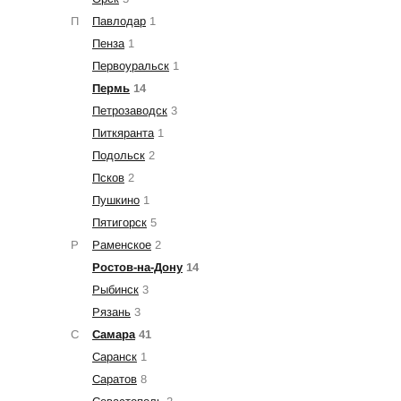
П
Павлодар
1
Пенза
1
Первоуральск
1
Пермь
14
Петрозаводск
3
Питкяранта
1
Подольск
2
Псков
2
Пушкино
1
Пятигорск
5
Р
Раменское
2
Ростов-на-Дону
14
Рыбинск
3
Рязань
3
С
Самара
41
Саранск
1
Саратов
8