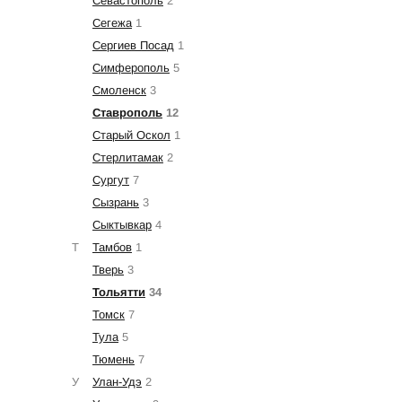
Севастополь
2
Сегежа
1
Сергиев Посад
1
Симферополь
5
Смоленск
3
Ставрополь
12
Старый Оскол
1
Стерлитамак
2
Сургут
7
Сызрань
3
Сыктывкар
4
Т
Тамбов
1
Тверь
3
Тольятти
34
Томск
7
Тула
5
Тюмень
7
У
Улан-Удэ
2