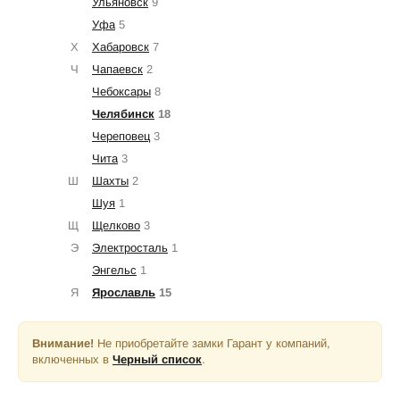
Ульяновск
9
Уфа
5
Х
Хабаровск
7
Ч
Чапаевск
2
Чебоксары
8
Челябинск
18
Череповец
3
Чита
3
Ш
Шахты
2
Шуя
1
Щ
Щелково
3
Э
Электросталь
1
Энгельс
1
Я
Ярославль
15
Внимание!
Не приобретайте замки Гарант у компаний,
включенных в
Черный список
.