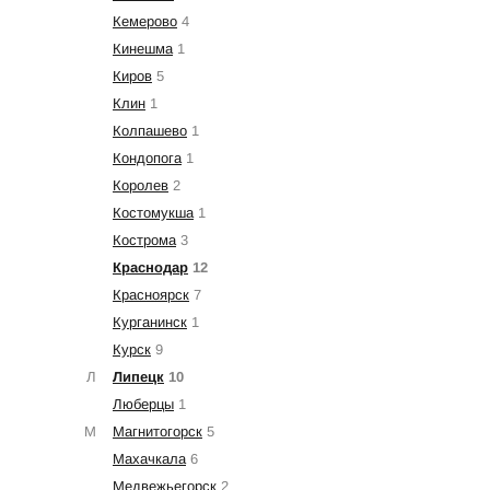
Кемерово
4
Кинешма
1
Киров
5
Клин
1
Колпашево
1
Кондопога
1
Королев
2
Костомукша
1
Кострома
3
Краснодар
12
Красноярск
7
Курганинск
1
Курск
9
Л
Липецк
10
Люберцы
1
М
Магнитогорск
5
Махачкала
6
Медвежьегорск
2