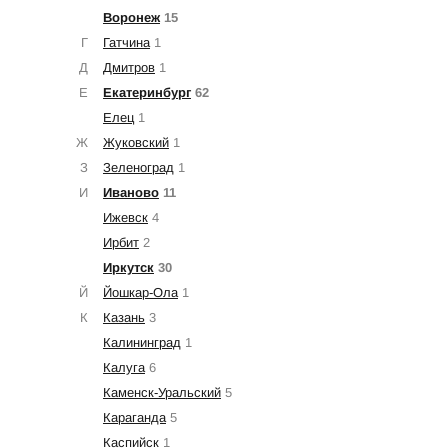
Воронеж
15
Г
Гатчина
1
Д
Дмитров
1
Е
Екатеринбург
62
Елец
1
Ж
Жуковский
1
З
Зеленоград
1
И
Иваново
11
Ижевск
4
Ирбит
2
Иркутск
30
Й
Йошкар-Ола
1
К
Казань
3
Калининград
1
Калуга
6
Каменск-Уральский
5
Караганда
5
Каспийск
1