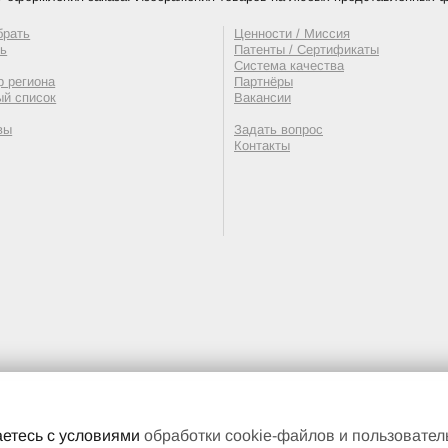
брать
Ценности / Миссия
ть
Патенты / Сертификаты
Система качества
 региона
Партнёры
ый список
Вакансии
вы
Задать вопрос
Контакты
етесь с условиями
обработки cookie-файлов и пользовате