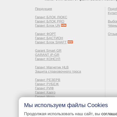
Продукция
Подо
Купи
Гарант БЛОК ЛЮКС
Гарант БЛОК PRO
Выбор
Гарант Блок UN
Чёрн
Гарант ФОРТ
Отзы
Гарант БАСТИОН
Гарант Блок SHAFT
Garant Smart GR
GARANT iP-GR
Гарант КОНСУЛ
Гарант Магнетик HLB
Защита страховочного троса
Гарант РЕЗЕРВ
Гарант РУБЕЖ
Гарант РИФ
Гарант Карго
Гарант Мото
Мы используем файлы Cookies
Неликвидные ТМЦ
Преимущества
Продолжая использовать наш сайт, вы
соглаша