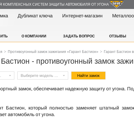
Я КОМПЛЕКСНЫХ СИСТЕМ ЗАЩИТЫ АВТОМОБИЛЯ ОТ УГОНА
амка
Дубликат ключа
Интернет-магазин
Металлоо
ПИТЬ
О КОМПАНИИ
ЗАДАТЬ ВОПРОС
ОТЗЫВЫ
>
>
ия
Противоугонный замок зажигания «Гарант Бастион»
Гарант Бастион 
 Бастион - противоугонный замок зажи
.
Выберите модель ...
ортный замок, обеспечивает надежную защиту от угона. По
.
нт Бастион, который полностью заменяет штатный замо
ет автомобиль от угона.