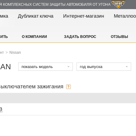
Я КОМПЛЕКСНЫХ СИСТЕМ ЗАЩИТЫ АВТОМОБИЛЯ ОТ УГОНА
амка
Дубликат ключа
Интернет-магазин
Металлоо
ПИТЬ
О КОМПАНИИ
ЗАДАТЬ ВОПРОС
ОТЗЫВЫ
>
ант
Nissan
SAN
показать модель
год выпуска
 выключателем зажигания
В