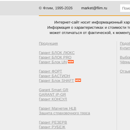
© Флим, 1995-2026
market@flim.ru
Интернет-сайт носит информационный хара
Информация о характеристиках и стоимости т
может отличаться от фактической, к момент
Продукция
Подо
Купи
Гарант БЛОК ЛЮКС
Гарант БЛОК PRO
Выбор
Гарант Блок UN
Чёрн
Гарант ФОРТ
Отзы
Гарант БАСТИОН
Гарант Блок SHAFT
Garant Smart GR
GARANT iP-GR
Гарант КОНСУЛ
Гарант Магнетик HLB
Защита страховочного троса
Гарант РЕЗЕРВ
Гарант РУБЕЖ