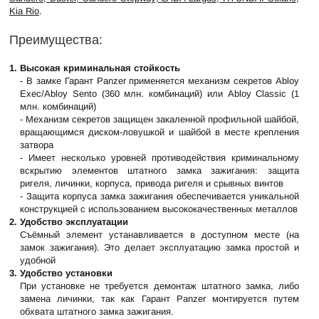
Kia Rio
.
Преимущества:
1. Высокая криминальная стойкость
- В замке Гарант Panzer применяется механизм секретов Abloy
Exec/Abloy Sento (360 млн. комбинаций) или Abloy Classic (1
млн. комбинаций)
- Механизм секретов защищен закаленной профильной шайбой,
вращающимся диском-ловушкой и шайбой в месте крепления
затвора
- Имеет несколько уровней противодействия криминальному
вскрытию элементов штатного замка зажигания: защита
ригеля, личинки, корпуса, привода ригеля и срывных винтов
- Защита корпуса замка зажигания обеспечивается уникальной
конструкцией с использованием высококачественных металлов
2. Удобство эксплуатации
Съёмный элемент устанавливается в доступном месте (на
замок зажигания). Это делает эксплуатацию замка простой и
удобной
3. Удобство установки
При установке не требуется демонтаж штатного замка, либо
замена личинки, так как Гарант Panzer монтируется путем
обхвата штатного замка зажигания.