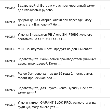
Здравствуйте! Есть ли у вас противоугонный замок
#10385
для блокировки рулево ...
Добрый день! Потерял ключи при переезде, могу
#10384
заказать у Вас ключи? Но ...
У мены Блокиратор РВ Люкс SN: FJ9BG хочу его
#10383
поставить на SUZUKI ESCUD ...
#10382
MINI Countryman II есть продукт на данный авто?
Здравствуйте. Занимаемся производством уличных
#10381
деревянных дверей. Комп ...
Ранее был рено каптюр до 19 года 2л, есть замок
#10380
гарант про, сейчас пол ...
Здравствуйте, для Toyota Sienta Hybrid у Вас есть
#10379
замок руля?
У меня куплен GARANT BLOK PRO, ранее стоял на
#10378
ауди Q3, могу ли его уст ...