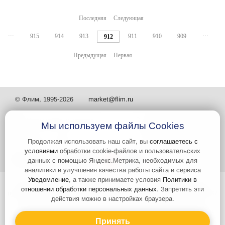
Последняя
Следующая
...
...
915
914
913
911
910
909
912
Предыдущая
Первая
© Флим, 1995-2026
market@flim.ru
Мы используем файлы Cookies
Продолжая использовать наш сайт, вы
соглашаетесь с
условиями
обработки cookie-файлов и пользовательских
Задать вопрос
Контакты
данных с помощью Яндекс.Метрика, необходимых для
аналитики и улучшения качества работы сайта и сервиса
Уведомление
, а также принимаете условия
Политики в
Интернет-сайт носит информационный характер и не является
отношении обработки персональных данных
. Запретить эти
публичной офертой, которая определяется положениями статьи 437
действия можно в настройках браузера.
Гражданского кодекса РФ. Информация о характеристиках и
стоимости товаров, указанных на сайте, условия доставки может
быть изменена в одностороннем порядке. Информация по ценам,
Принять