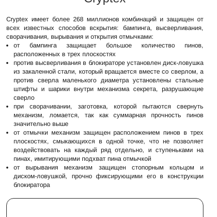
Cryptex имеет более 268 миллионов комбинаций и защищен от
всех известных способов вскрытия: бампинга, высверливания,
сворачивания, вырывания и открытия отмычками:
от бампинга защищает большое количество пинов,
расположенных в трех плоскостях
против высверливания в блокираторе установлен диск-ловушка
из закаленной стали, который вращается вместе со сверлом, а
против сверла маленького диаметра установлены стальные
штифты и шарики внутри механизма секрета, разрушающие
сверло
при сворачивании, заготовка, которой пытаются свернуть
механизм, ломается, так как суммарная прочность пинов
значительно выше
от отмычки механизм защищен расположением пинов в трех
плоскостях, смыкающихся в одной точке, что не позволяет
воздействовать на каждый ряд отдельно, и ступеньками на
пинах, имитирующими подхват пина отмычкой
от вырывания механизм защищен стопорным кольцом и
диском-ловушкой, прочно фиксирующими его в конструкции
блокиратора