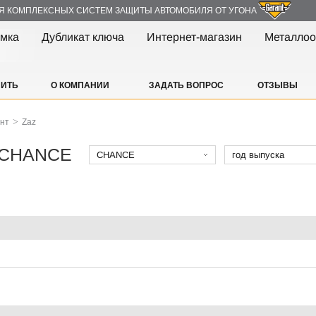
Я КОМПЛЕКСНЫХ СИСТЕМ ЗАЩИТЫ АВТОМОБИЛЯ ОТ УГОНА
амка
Дубликат ключа
Интернет-магазин
Металлоо
ПИТЬ
О КОМПАНИИ
ЗАДАТЬ ВОПРОС
ОТЗЫВЫ
>
ант
Zaz
Z CHANCE
CHANCE
год выпуска