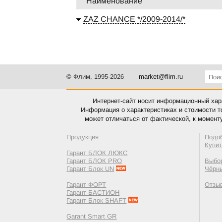
Наименование
ZAZ CHANCE */2009-2014/*
© Флим, 1995-2026
market@flim.ru
Интернет-сайт носит информационный хара
Информация о характеристиках и стоимости т
может отличаться от фактической, к момент
Продукция
Подо
Купи
Гарант БЛОК ЛЮКС
Гарант БЛОК PRO
Выбор
Гарант Блок UN
Чёрн
Гарант ФОРТ
Отзы
Гарант БАСТИОН
Гарант Блок SHAFT
Garant Smart GR