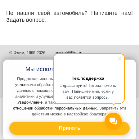
Не нашли свой автомобиль? Напишите нам!
Задать вопрос.
© Флим, 1995-2026
market@flim.ru
Мы используем файлы Cookies
Тех.поддержка
Продолжая использовать наш сайт, вы
соглашаетесь с
условиями
обработки cookie-файлов и пользовательских
Здравствуйте! Готова помочь
Задать вопрос
Контакты
данных с помощью Яндекс.Метрика, необходимых для
вам. Напишите мне, если у
аналитики и улучшения качества работы сайта и сервиса
вас появятся вопросы.
Уведомление
, а также принимаете условия
Политики в
Интернет-сайт носит информационный характер и не является
отношении обработки персональных данных
. Запретить эти
публичной офертой, которая определяется положениями статьи 437
действия можно в настройках браузера.
Гражданского кодекса РФ. Информация о характеристиках и
стоимости товаров, указанных на сайте, условия доставки может
быть изменена в одностороннем порядке. Информация по ценам,
Принять
может отличаться от фактической, к моменту оформления заказа.
Изображения товаров на любых представленных фотографиях