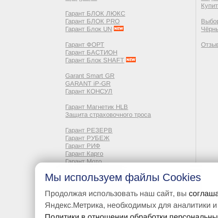
Купи
Гарант БЛОК ЛЮКС
Гарант БЛОК PRO
Выбор
Гарант Блок UN
Чёрн
Гарант ФОРТ
Отзы
Гарант БАСТИОН
Гарант Блок SHAFT
Garant Smart GR
GARANT iP-GR
Гарант КОНСУЛ
Гарант Магнетик HLB
Защита страховочного троса
Гарант РЕЗЕРВ
Гарант РУБЕЖ
Гарант РИФ
Гарант Карго
Гарант Мото
Мы используем файлы Cookies
Неликвидные ТМЦ
Преимущества
Продолжая использовать наш сайт, вы
соглаша
Защита от подделок
Яндекс.Метрика, необходимых для аналитики и
Способы взлома
Проверка подлинности
Политики в отношении обработки персональн