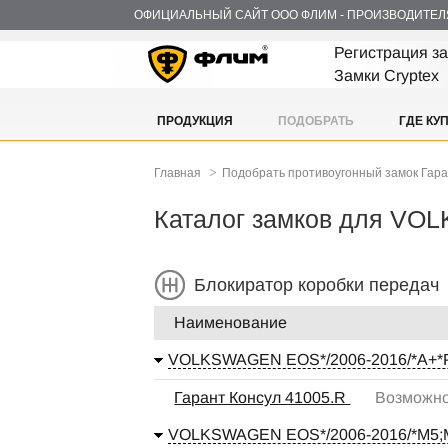
ОФИЦИАЛЬНЫЙ САЙТ ООО ФЛИМ - ПРОИЗВОДИТЕЛ
Регистрация з
Замки Cryptex
ПРОДУКЦИЯ
ПОДОБРАТЬ
ГДЕ КУ
>
Главная
Подобрать противоугонный замок Гар
Каталог замков для V
Блокиратор коробки передач
Наименование
VOLKSWAGEN EOS*/2006-2016/*А+*
Гарант Консул 41005.R
Возможно
VOLKSWAGEN EOS*/2006-2016/*М5