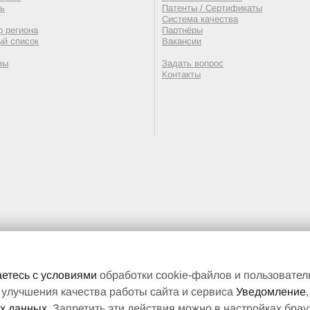
ть
Патенты / Сертификаты
Система качества
 региона
Партнёры
ый список
Вакансии
вы
Задать вопрос
Контакты
етесь с условиями
обработки cookie-файлов и пользовате
 улучшения качества работы сайта и сервиса
Уведомление
ых данных
. Запретить эти действия можно в настройках брау