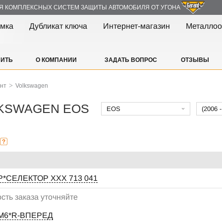
Я КОМПЛЕКСНЫХ СИСТЕМ ЗАЩИТЫ АВТОМОБИЛЯ ОТ УГОНА
амка
Дубликат ключа
Интернет-магазин
Металлоо
ПИТЬ
О КОМПАНИИ
ЗАДАТЬ ВОПРОС
ОТЗЫВЫ
>
ант
Volkswagen
OLKSWAGEN EOS
EOS
(2006 
P*СЕЛЕКТОР XXX 713 041
сть заказа уточняйте
;М6*R-ВПЕРЕД