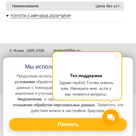
Наименование
Цена без уст.
TOYOTA C-HR*/2018-2023/*ЭЛУР
© Флим, 1995-2026
market@flim.ru
Мы используем файлы Cookies
Тех.поддержка
Продолжая использовать наш сайт, вы
соглашаетесь с
условиями
обработки cookie-файлов и пользовательских
Здравствуйте! Готова помочь
Задать вопрос
Контакты
данных с помощью Яндекс.Метрика, необходимых для
вам. Напишите мне, если у
аналитики и улучшения качества работы сайта и сервиса
вас появятся вопросы.
Уведомление
, а также принимаете условия
Политики в
Интернет-сайт носит информационный характер и не является
отношении обработки персональных данных
. Запретить эти
публичной офертой, которая определяется положениями статьи 437
действия можно в настройках браузера.
Гражданского кодекса РФ. Информация о характеристиках и
стоимости товаров, указанных на сайте, условия доставки может
быть изменена в одностороннем порядке. Информация по ценам,
Принять
может отличаться от фактической, к моменту оформления заказа.
Изображения товаров на любых представленных фотографиях