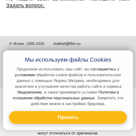
Задать вопрос.
© Флим, 1995-2026
market@flim.ru
Мы используем файлы Cookies
Продолжая использовать наш сайт, вы
соглашаетесь с
условиями
обработки cookie-файлов и пользовательских
Задать вопрос
Контакты
данных с помощью Яндекс.Метрика, необходимых для
аналитики и улучшения качества работы сайта и сервиса
Уведомление
, а также принимаете условия
Политики в
Интернет-сайт носит информационный характер и не является
отношении обработки персональных данных
. Запретить эти
публичной офертой, которая определяется положениями статьи 437
действия можно в настройках браузера.
Гражданского кодекса РФ. Информация о характеристиках и
стоимости товаров, указанных на сайте, условия доставки может
быть изменена в одностороннем порядке. Информация по ценам,
Принять
может отличаться от фактической, к моменту оформления заказа.
Изображения товаров на любых представленных фотографиях
могут отличаться от оригиналов.