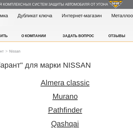
Я КОМПЛЕКСНЫХ СИСТЕМ ЗАЩИТЫ АВТОМОБИЛЯ ОТ УГОНА
амка
Дубликат ключа
Интернет-магазин
Металлоо
ПИТЬ
О КОМПАНИИ
ЗАДАТЬ ВОПРОС
ОТЗЫВЫ
>
ант
Nissan
Гарант" для марки NISSAN
Almera classic
Murano
Pathfinder
Qashqai