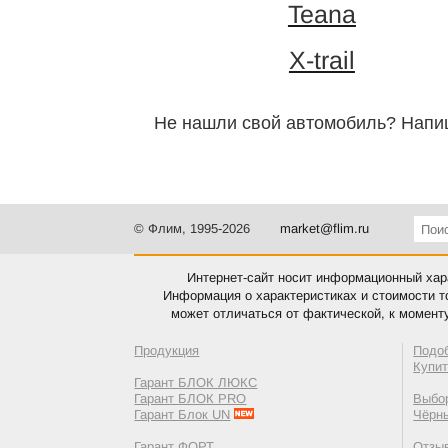
Teana
X-trail
Не нашли свой автомобиль? Напи
© Флим, 1995-2026
market@flim.ru
Интернет-сайт носит информационный хара
Информация о характеристиках и стоимости т
может отличаться от фактической, к момент
Продукция
Подо
Купи
Гарант БЛОК ЛЮКС
Гарант БЛОК PRO
Выбор
Гарант Блок UN
Чёрн
Гарант ФОРТ
Отзы