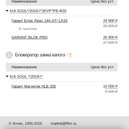
Наименование
Цена без уст.
KIA SOUL*/2019-/*ЭЛУР*РВ-Ф20
Гарант Блок Люкс 144.X/f~LX33
19 900 ₽
20 000 ₽
В наличии
GARANT BLOK PRO
26 900 ₽
27 500 ₽
Блокиратор замка капота
Наименование
Цена без уст.
KIA SOUL */2019-/*
Гарант Магнетик HLB 205
10 000 ₽
9 300 ₽
© Флим, 1995-2026
market@flim.ru