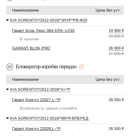
Наименование
Цена без уст.
KIA SORENTO*/2012-2019/*ЭЛУР*РВ-Ф20
Гарант Блок Люкс 064.X/f/k~LX33
19 900 ₽
20 000 ₽
В наличии
GARANT BLOK PRO
26 900 ₽
27 500 ₽
Блокиратор коробки передач
Наименование
Цена без уст.
KIA SORENTO*/2012-2019/*А+*P
Гарант Консул 22027.L~*P
26 550 ₽
Возможность заказа уточняйте
KIA SORENTO*/2012-2019/*М6*R-ВПЕРЕД
Гарант Консул 22028.L~*P
26 550 ₽