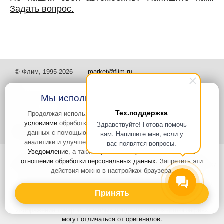
Задать вопрос.
© Флим, 1995-2026
market@flim.ru
Мы используем файлы Cookies
Тех.поддержка
Продолжая использовать наш сайт, вы
соглашаетесь с
условиями
обработки cookie-файлов и пользовательских
Здравствуйте! Готова помочь
Задать вопрос
Контакты
данных с помощью Яндекс.Метрика, необходимых для
вам. Напишите мне, если у
аналитики и улучшения качества работы сайта и сервиса
вас появятся вопросы.
Уведомление
, а также принимаете условия
Политики в
Интернет-сайт носит информационный характер и не является
отношении обработки персональных данных
. Запретить эти
публичной офертой, которая определяется положениями статьи 437
действия можно в настройках браузера.
Гражданского кодекса РФ. Информация о характеристиках и
стоимости товаров, указанных на сайте, условия доставки может
быть изменена в одностороннем порядке. Информация по ценам,
Принять
может отличаться от фактической, к моменту оформления заказа.
Изображения товаров на любых представленных фотографиях
могут отличаться от оригиналов.