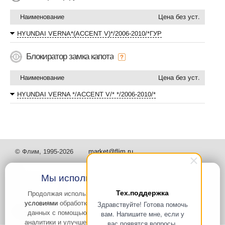
Наименование
Цена без уст.
HYUNDAI VERNA*(ACCENT V)*/2006-2010/*ГУР
Блокиратор замка капота
Наименование
Цена без уст.
HYUNDAI VERNA */ACCENT V/* */2006-2010/*
© Флим, 1995-2026
market@flim.ru
Мы используем файлы Cookies
Тех.поддержка
Продолжая использовать наш сайт, вы
соглашаетесь с
условиями
обработки cookie-файлов и пользовательских
Здравствуйте! Готова помочь
Задать вопрос
Контакты
данных с помощью Яндекс.Метрика, необходимых для
вам. Напишите мне, если у
аналитики и улучшения качества работы сайта и сервиса
вас появятся вопросы.