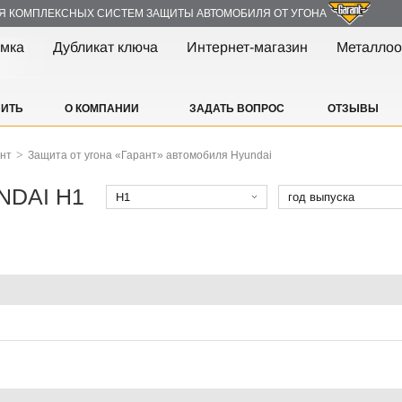
Я КОМПЛЕКСНЫХ СИСТЕМ ЗАЩИТЫ АВТОМОБИЛЯ ОТ УГОНА
амка
Дубликат ключа
Интернет-магазин
Металлоо
ПИТЬ
О КОМПАНИИ
ЗАДАТЬ ВОПРОС
ОТЗЫВЫ
>
ант
Защита от угона «Гарант» автомобиля Hyundai
UNDAI H1
H1
год выпуска