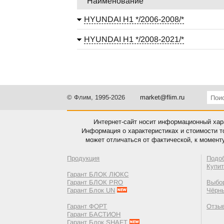
Наименование
HYUNDAI H1 */2006-2008/*
HYUNDAI H1 */2008-2021/*
© Флим, 1995-2026
market@flim.ru
Интернет-сайт носит информационный хара
Информация о характеристиках и стоимости т
может отличаться от фактической, к момент
Продукция
Подо
Купи
Гарант БЛОК ЛЮКС
Гарант БЛОК PRO
Выбор
Гарант Блок UN
Чёрн
Гарант ФОРТ
Отзы
Гарант БАСТИОН
Гарант Блок SHAFT