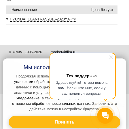
Наименование
Цена без уст.
HYUNDAI ELANTRA*/2016-2020/*А+*P
© Флим, 1995-2026
market@flim.ru
Мы используем файлы Cookies
Тех.поддержка
Продолжая использовать наш сайт, вы
соглашаетесь с
условиями
обработки cookie-файлов и пользовательских
Здравствуйте! Готова помочь
Задать вопрос
Контакты
данных с помощью Яндекс.Метрика, необходимых для
вам. Напишите мне, если у
аналитики и улучшения качества работы сайта и сервиса
вас появятся вопросы.
Уведомление
, а также принимаете условия
Политики в
Интернет-сайт носит информационный характер и не является
отношении обработки персональных данных
. Запретить эти
публичной офертой, которая определяется положениями статьи 437
действия можно в настройках браузера.
Гражданского кодекса РФ. Информация о характеристиках и
стоимости товаров, указанных на сайте, условия доставки может
быть изменена в одностороннем порядке. Информация по ценам,
Принять
может отличаться от фактической, к моменту оформления заказа.