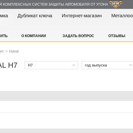
Я КОМПЛЕКСНЫХ СИСТЕМ ЗАЩИТЫ АВТОМОБИЛЯ ОТ УГОНА
амка
Дубликат ключа
Интернет-магазин
Металлоо
ПИТЬ
О КОМПАНИИ
ЗАДАТЬ ВОПРОС
ОТЗЫВЫ
>
ант
Haval
AL H7
H7
год выпуска