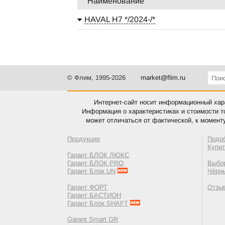
Наименование
HAVAL H7 */2024-/*
© Флим, 1995-2026
market@flim.ru
Интернет-сайт носит информационный хара
Информация о характеристиках и стоимости т
может отличаться от фактической, к момент
Продукция
Подо
Купи
Гарант БЛОК ЛЮКС
Гарант БЛОК PRO
Выбор
Гарант Блок UN
Чёрн
Гарант ФОРТ
Отзы
Гарант БАСТИОН
Гарант Блок SHAFT
Garant Smart GR