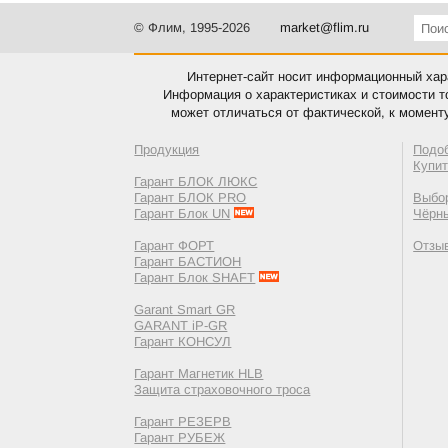
© Флим, 1995-2026
market@flim.ru
Интернет-сайт носит информационный хара
Информация о характеристиках и стоимости т
может отличаться от фактической, к момент
Продукция
Подо
Купи
Гарант БЛОК ЛЮКС
Гарант БЛОК PRO
Выбор
Гарант Блок UN
Чёрн
Гарант ФОРТ
Отзы
Гарант БАСТИОН
Гарант Блок SHAFT
Garant Smart GR
GARANT iP-GR
Гарант КОНСУЛ
Гарант Магнетик HLB
Защита страховочного троса
Гарант РЕЗЕРВ
Гарант РУБЕЖ