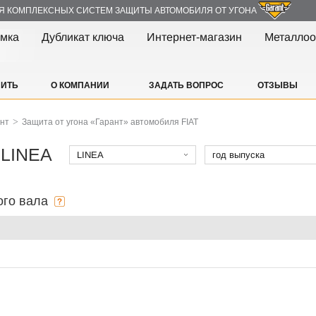
Я КОМПЛЕКСНЫХ СИСТЕМ ЗАЩИТЫ АВТОМОБИЛЯ ОТ УГОНА
амка
Дубликат ключа
Интернет-магазин
Металлоо
ПИТЬ
О КОМПАНИИ
ЗАДАТЬ ВОПРОС
ОТЗЫВЫ
>
ант
Защита от угона «Гарант» автомобиля FIAT
 LINEA
LINEA
год выпуска
ого вала