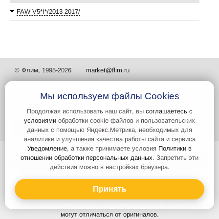
FAW V5*I*/2013-2017/
© Флим, 1995-2026
market@flim.ru
Мы используем файлы Cookies
Продолжая использовать наш сайт, вы
соглашаетесь с
условиями
обработки cookie-файлов и пользовательских
Задать вопрос
Контакты
данных с помощью Яндекс.Метрика, необходимых для
аналитики и улучшения качества работы сайта и сервиса
Уведомление
, а также принимаете условия
Политики в
Интернет-сайт носит информационный характер и не является
отношении обработки персональных данных
. Запретить эти
публичной офертой, которая определяется положениями статьи 437
действия можно в настройках браузера.
Гражданского кодекса РФ. Информация о характеристиках и
стоимости товаров, указанных на сайте, условия доставки может
быть изменена в одностороннем порядке. Информация по ценам,
Принять
может отличаться от фактической, к моменту оформления заказа.
Изображения товаров на любых представленных фотографиях
могут отличаться от оригиналов.