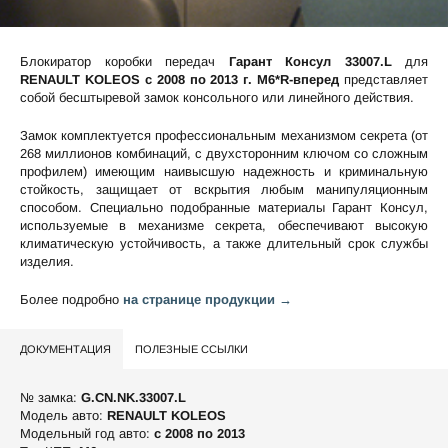
Блокиратор коробки передач
Гарант Консул 33007.L
для
RENAULT KOLEOS c 2008 по 2013 г. М6*R-вперед
представляет
собой бесштыревой замок консольного или линейного действия.
Замок комплектуется профессиональным механизмом секрета (от
268 миллионов комбинаций, с двухсторонним ключом со сложным
профилем) имеющим наивысшую надежность и криминальную
стойкость, защищает от вскрытия любым манипуляционным
способом. Специально подобранные материалы Гарант Консул,
используемые в механизме секрета, обеспечивают высокую
климатическую устойчивость, а также длительный срок службы
изделия.
Более подробно
на странице продукции →
ДОКУМЕНТАЦИЯ
ПОЛЕЗНЫЕ ССЫЛКИ
№ замка:
G.CN.NK.33007.L
Модель авто:
RENAULT KOLEOS
Модельный год авто:
c 2008 по 2013