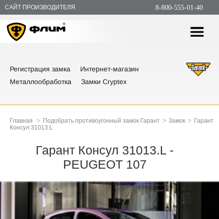
САЙТ ПРОИЗВОДИТЕЛЯ
8-800-555-01-40
Регистрация замка
Интернет-магазин
Металлообработка
Замки Cryptex
>
>
>
Главная
Подобрать противоугонный замок Гарант
Замок
Гарант
Консул 31013.L
Гарант Консул 31013.L -
PEUGEOT 107