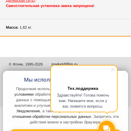
Дилерская сеть
).
Самостоятельная установка замка запрещена!
Масса:
1,62 кг.
© Флим, 1995-2026
market@flim.ru
Мы используем файлы Cookies
Тех.поддержка
Продолжая использовать наш сайт, вы
соглашаетесь с
условиями
обработки cookie-файлов и пользовательских
Здравствуйте! Готова помочь
Задать вопрос
Контакты
данных с помощью Яндекс.Метрика, необходимых для
вам. Напишите мне, если у
аналитики и улучшения качества работы сайта и сервиса
вас появятся вопросы.
Уведомление
, а также принимаете условия
Политики в
Интернет-сайт носит информационный характер и не является
отношении обработки персональных данных
. Запретить эти
публичной офертой, которая определяется положениями статьи 437
действия можно в настройках браузера.
Гражданского кодекса РФ. Информация о характеристиках и
стоимости товаров, указанных на сайте, условия доставки может