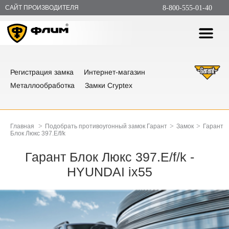
САЙТ ПРОИЗВОДИТЕЛЯ
8-800-555-01-40
Регистрация замка
Интернет-магазин
Металлообработка
Замки Cryptex
>
>
>
Главная
Подобрать противоугонный замок Гарант
Замок
Гарант
Блок Люкс 397.E/f/k
Гарант Блок Люкс 397.E/f/k -
HYUNDAI ix55