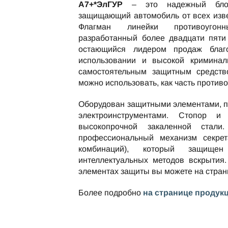
А7+*ЭлГУР
– это надежный блоки
защищающий автомобиль от всех изве
Флагман линейки противоугон
разработанный более двадцати пяти 
остающийся лидером продаж благ
использовании и высокой криминаль
самостоятельным защитным средство
можно использовать, как часть против
Оборудован защитными элементами, 
электроинструментами. Стопор и
высокопрочной закаленной стали
профессиональный механизм секре
комбинаций), который защищ
интеллектуальных методов вскрытия.
элементах защиты вы можете на стра
Более подробно
на странице продук