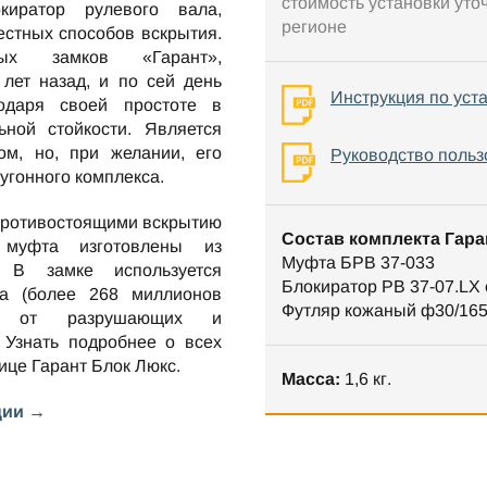
стоимость установки уто
ратор рулевого вала,
регионе
стных способов вскрытия.
ных замков «Гарант»,
лет назад, и по сей день
Инструкция по уст
одаря своей простоте в
ной стойкости. Является
м, но, при желании, его
Руководство польз
оугонного комплекса.
противостоящими вскрытию
Состав комплекта Гара
 муфта изготовлены из
Муфта БРВ 37-033
. В замке используется
Блокиратор РВ 37-07.LX
та (более 268 миллионов
Футляр кожаный ф30/16
ен от разрушающих и
 Узнать подробнее о всех
нице
Гарант Блок Люкс
.
Масса:
1,6 кг.
ции →