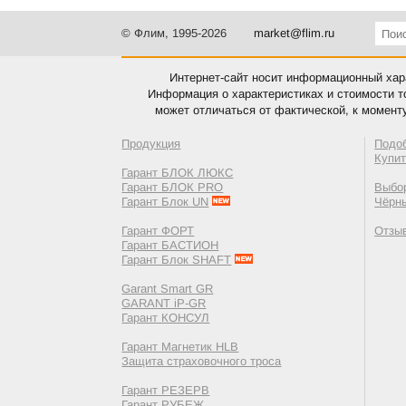
© Флим, 1995-2026
market@flim.ru
Интернет-сайт носит информационный хара
Информация о характеристиках и стоимости т
может отличаться от фактической, к момент
Продукция
Подо
Купи
Гарант БЛОК ЛЮКС
Гарант БЛОК PRO
Выбор
Гарант Блок UN
Чёрн
Гарант ФОРТ
Отзы
Гарант БАСТИОН
Гарант Блок SHAFT
Garant Smart GR
GARANT iP-GR
Гарант КОНСУЛ
Гарант Магнетик HLB
Защита страховочного троса
Гарант РЕЗЕРВ
Гарант РУБЕЖ