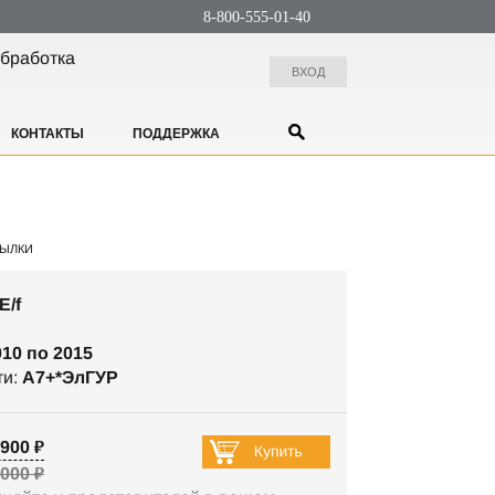
8-800-555-01-40
бработка
ВХОД
КОНТАКТЫ
ПОДДЕРЖКА
ЫЛКИ
E/f
010 по 2015
ти:
А7+*ЭлГУР
900 ₽
 000 ₽