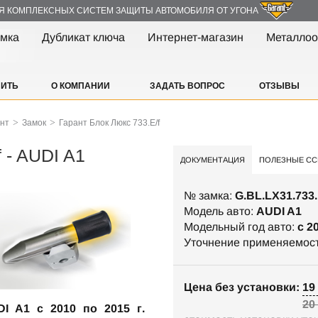
Я КОМПЛЕКСНЫХ СИСТЕМ ЗАЩИТЫ АВТОМОБИЛЯ ОТ УГОНА
амка
Дубликат ключа
Интернет-магазин
Металлоо
ПИТЬ
О КОМПАНИИ
ЗАДАТЬ ВОПРОС
ОТЗЫВЫ
>
>
ант
Замок
Гарант Блок Люкс 733.E/f
 - AUDI A1
ДОКУМЕНТАЦИЯ
ПОЛЕЗНЫЕ СС
№ замка:
G.BL.LX31.733.
Модель авто:
AUDI A1
Модельный год авто:
c 2
Уточнение применяемос
Цена без установки: 19 
20
I A1 c 2010 по 2015 г.