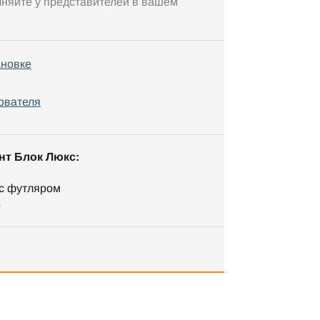
чняйте у представителей в вашем
ановке
ователя
нт Блок Люкс:
 с футляром
5