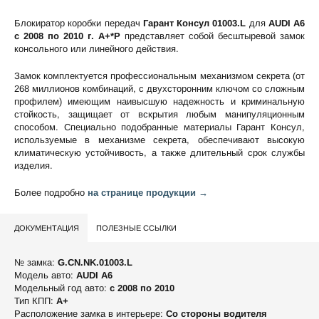
Блокиратор коробки передач
Гарант Консул 01003.L
для
AUDI A6
c 2008 по 2010 г. А+*P
представляет собой бесштыревой замок
консольного или линейного действия.
Замок комплектуется профессиональным механизмом секрета (от
268 миллионов комбинаций, с двухсторонним ключом со сложным
профилем) имеющим наивысшую надежность и криминальную
стойкость, защищает от вскрытия любым манипуляционным
способом. Специально подобранные материалы Гарант Консул,
используемые в механизме секрета, обеспечивают высокую
климатическую устойчивость, а также длительный срок службы
изделия.
Более подробно
на странице продукции →
ДОКУМЕНТАЦИЯ
ПОЛЕЗНЫЕ ССЫЛКИ
№ замка:
G.CN.NK.01003.L
Модель авто:
AUDI A6
Модельный год авто:
c 2008 по 2010
Тип КПП:
А+
Расположение замка в интерьере:
Со стороны водителя