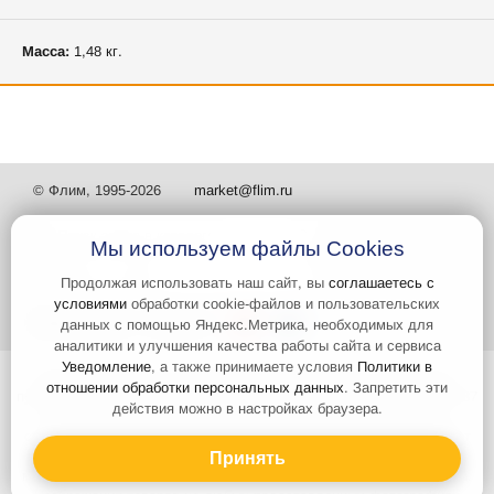
Масса:
1,48 кг.
© Флим, 1995-2026
market@flim.ru
Мы используем файлы Cookies
Продолжая использовать наш сайт, вы
соглашаетесь с
условиями
обработки cookie-файлов и пользовательских
Задать вопрос
Контакты
данных с помощью Яндекс.Метрика, необходимых для
аналитики и улучшения качества работы сайта и сервиса
Уведомление
, а также принимаете условия
Политики в
Интернет-сайт носит информационный характер и не является
отношении обработки персональных данных
. Запретить эти
публичной офертой, которая определяется положениями статьи 437
действия можно в настройках браузера.
Гражданского кодекса РФ. Информация о характеристиках и
стоимости товаров, указанных на сайте, условия доставки может
быть изменена в одностороннем порядке. Информация по ценам,
Принять
может отличаться от фактической, к моменту оформления заказа.