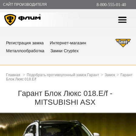
САЙТ ПРОИЗВОДИТЕЛЯ
8-800-555-01-40
Регистрация замка
Интернет-магазин
Металлообработка
Замки Cryptex
>
>
>
Главная
Подобрать противоугонный замок Гарант
Замок
Гарант
Блок Люкс 018.E/f
Гарант Блок Люкс 018.E/f -
MITSUBISHI ASX