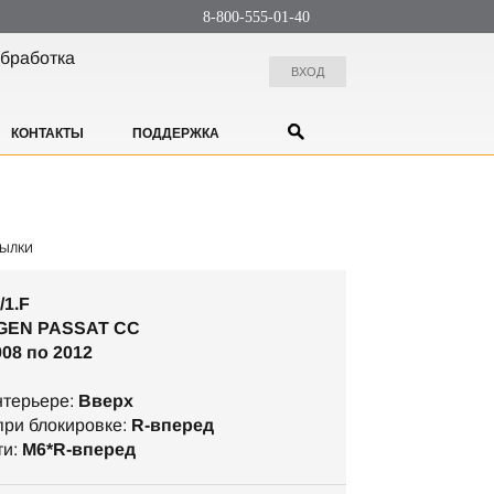
8-800-555-01-40
бработка
ВХОД
КОНТАКТЫ
ПОДДЕРЖКА
ЫЛКИ
/1.F
EN PASSAT CC
008 по 2012
нтерьере:
Вверх
ри блокировке:
R-вперед
ти:
М6*R-вперед