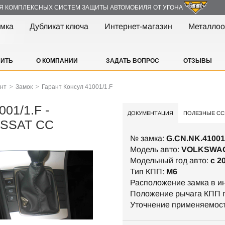
Я КОМПЛЕКСНЫХ СИСТЕМ ЗАЩИТЫ АВТОМОБИЛЯ ОТ УГОНА
амка
Дубликат ключа
Интернет-магазин
Металлоо
ПИТЬ
О КОМПАНИИ
ЗАДАТЬ ВОПРОС
ОТЗЫВЫ
>
>
ант
Замок
Гарант Консул 41001/1.F
001/1.F -
ДОКУМЕНТАЦИЯ
ПОЛЕЗНЫЕ СС
SSAT CC
№ замка:
G.CN.NK.41001
Модель авто:
VOLKSWAG
Модельный год авто:
c 2
Тип КПП:
М6
Расположение замка в и
Положение рычага КПП п
Уточнение применяемос