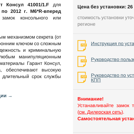
т Консул 41001/1.F
для
Цена без установки: 26 
о 2012 г. М6*R-вперед
стоимость установки уто
 замок консольного или
регионе
ым механизмом секрета (от
оронним ключом со сложным
Инструкция по уст
ежность и криминальную
 любым манипуляционным
Руководство польз
материалы Гарант Консул,
а, обеспечивают высокую
Руководство по ус
е длительный срок службы
КПП
ции →
Внимание!
Устанавливайте замок 
(
см. Дилерская сеть
).
Самостоятельная устан