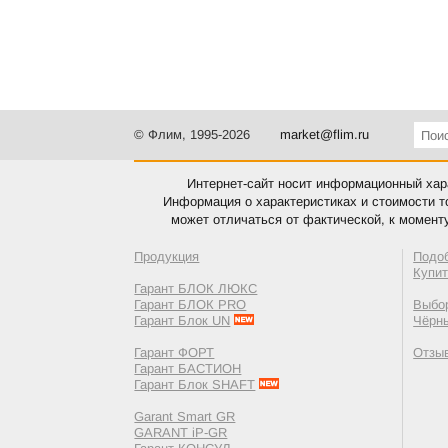
© Флим, 1995-2026
market@flim.ru
Интернет-сайт носит информационный хара
Информация о характеристиках и стоимости т
может отличаться от фактической, к момент
Продукция
Подо
Купи
Гарант БЛОК ЛЮКС
Гарант БЛОК PRO
Выбор
Гарант Блок UN
Чёрн
Гарант ФОРТ
Отзы
Гарант БАСТИОН
Гарант Блок SHAFT
Garant Smart GR
GARANT iP-GR