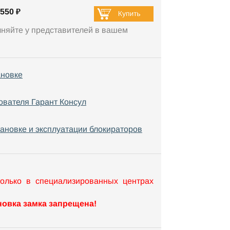
550 ₽
чняйте у представителей в вашем
ановке
ователя Гарант Консул
тановке и эксплуатации блокираторов
только в специализированных центрах
овка замка запрещена!