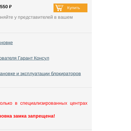
550 ₽
чняйте у представителей в вашем
ановке
ователя Гарант Консул
тановке и эксплуатации блокираторов
только в специализированных центрах
овка замка запрещена!