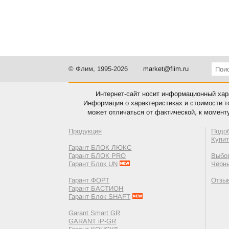
© Флим, 1995-2026
market@flim.ru
Интернет-сайт носит информационный хара
Информация о характеристиках и стоимости т
может отличаться от фактической, к момент
Продукция
Подо
Купи
Гарант БЛОК ЛЮКС
Гарант БЛОК PRO
Выбор
Гарант Блок UN
Чёрн
Гарант ФОРТ
Отзы
Гарант БАСТИОН
Гарант Блок SHAFT
Garant Smart GR
GARANT iP-GR