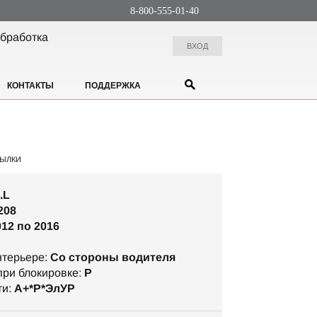
8-800-555-01-40
бработка
ВХОД
КОНТАКТЫ
ПОДДЕРЖКА
ЫЛКИ
.L
208
012 по 2016
нтерьере:
Со стороны водителя
ри блокировке:
P
ти:
А+*P*ЭлУР