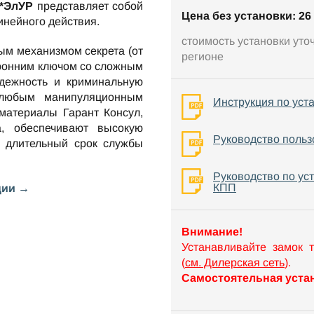
P*ЭлУР
представляет собой
Цена без установки: 26 
инейного действия.
стоимость установки уто
ым механизмом секрета (от
регионе
оронним ключом со сложным
ежность и криминальную
 любым манипуляционным
Инструкция по уст
материалы Гарант Консул,
а, обеспечивают высокую
Руководство польз
е длительный срок службы
Руководство по ус
КПП
ции →
Внимание!
Устанавливайте замок 
(
см. Дилерская сеть
).
Самостоятельная устан