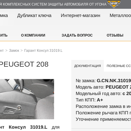
Я КОМПЛЕКСНЫХ СИСТЕМ ЗАЩИТЫ АВТОМОБИЛЯ ОТ УГОНА
амка
Дубликат ключа
Интернет-магазин
Металлоо
ПИТЬ
О КОМПАНИИ
ЗАДАТЬ ВОПРОС
ОТЗЫВЫ
>
>
ант
Замок
Гарант Консул 31019.L
- PEUGEOT 208
ДОКУМЕНТАЦИЯ
ПОЛЕЗНЫЕ СС
№ замка:
G.CN.NK.31019
Модель авто:
PEUGEOT 
Модельный год авто:
c 2
Тип КПП:
А+
Расположение замка в и
Положение рычага КПП п
Уточнение применяемос
нт Консул 31019.L
для