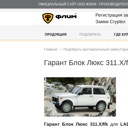
ОФИЦИАЛЬНЫЙ САЙТ ООО ФЛИМ - ПРОИЗВОДИТЕЛ
Регистрация з
Замки Cryptex
ПРОДУКЦИЯ
ПОДОБРАТЬ
ГДЕ КУ
>
Главная
Подобрать противоугонный замок Гар
Гарант Блок Люкс 311.X/f
Гарант Блок Люкс 311.X/f/k
для
LAD