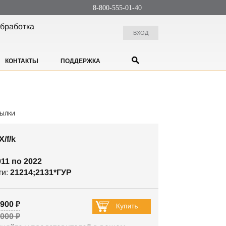
8-800-555-01-40
бработка
ВХОД
КОНТАКТЫ
ПОДДЕРЖКА
ЫЛКИ
/f/k
011 по 2022
ти:
21214;2131*ГУР
900 ₽
 000 ₽