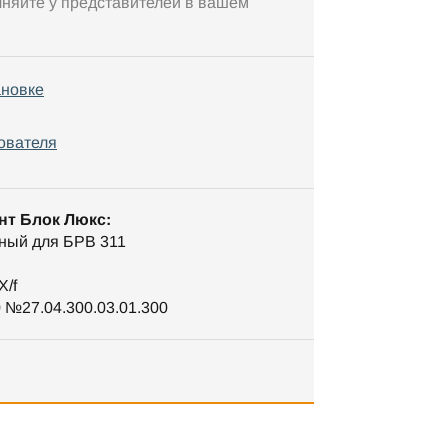
чняйте у представителей в вашем
ановке
ователя
нт Блок Люкс:
ный для БРВ 311
X/f
 №27.04.300.03.01.300