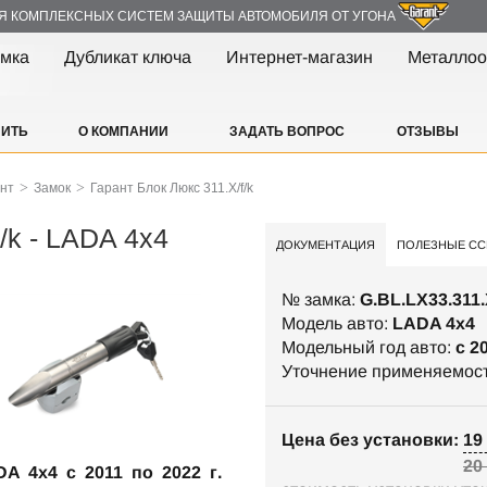
Я КОМПЛЕКСНЫХ СИСТЕМ ЗАЩИТЫ АВТОМОБИЛЯ ОТ УГОНА
амка
Дубликат ключа
Интернет-магазин
Металлоо
ПИТЬ
О КОМПАНИИ
ЗАДАТЬ ВОПРОС
ОТЗЫВЫ
>
>
ант
Замок
Гарант Блок Люкс 311.X/f/k
/k - LADA 4x4
ДОКУМЕНТАЦИЯ
ПОЛЕЗНЫЕ СС
№ замка:
G.BL.LX33.311.X
Модель авто:
LADA 4x4
Модельный год авто:
c 2
Уточнение применяемос
Цена без установки: 19 
20
A 4x4 c 2011 по 2022 г.