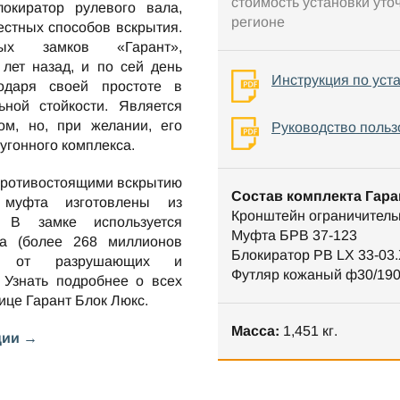
стоимость установки уто
киратор рулевого вала,
регионе
стных способов вскрытия.
ных замков «Гарант»,
лет назад, и по сей день
Инструкция по уст
одаря своей простоте в
ной стойкости. Является
м, но, при желании, его
Руководство польз
оугонного комплекса.
противостоящими вскрытию
Состав комплекта Гара
 муфта изготовлены из
Кронштейн ограничитель
. В замке используется
Муфта БРВ 37-123
та (более 268 миллионов
Блокиратор РВ LX 33-03.
ен от разрушающих и
Футляр кожаный ф30/190
 Узнать подробнее о всех
нице
Гарант Блок Люкс
.
Масса:
1,451 кг.
ции →