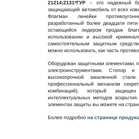
21214;2131*ГУР
– это надежный бло
защищающий автомобиль от всех изве
Флагман линейки противоугон
разработанный более двадцати пяти 
остающийся лидером продаж благ
использовании и высокой криминаль
самостоятельным защитным средство
можно использовать, как часть против
Оборудован защитными элементами, 
электроинструментами. Стопор и
высокопрочной закаленной стали
профессиональный механизм секре
комбинаций), который защищ
интеллектуальных методов вскрытия.
элементах защиты вы можете на стра
Более подробно
на странице продук