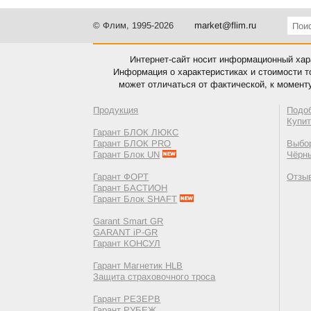
© Флим, 1995-2026
market@flim.ru
Интернет-сайт носит информационный хара
Информация о характеристиках и стоимости т
может отличаться от фактической, к момент
Продукция
Подо
Купи
Гарант БЛОК ЛЮКС
Гарант БЛОК PRO
Выбор
Гарант Блок UN
Чёрн
Гарант ФОРТ
Отзы
Гарант БАСТИОН
Гарант Блок SHAFT
Garant Smart GR
GARANT iP-GR
Гарант КОНСУЛ
Гарант Магнетик HLB
Защита страховочного троса
Гарант РЕЗЕРВ
Гарант РУБЕЖ