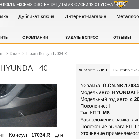
Я КОМПЛЕКСНЫХ СИСТЕМ ЗАЩИТЫ АВТОМОБИЛЯ ОТ УГОНА
амка
Дубликат ключа
Интернет-магазин
Металлоо
ПИТЬ
О КОМПАНИИ
ЗАДАТЬ ВОПРОС
ОТЗЫВЫ
>
>
ант
Замок
Гарант Консул 17034.R
- HYUNDAI i40
ДОКУМЕНТАЦИЯ
ПОЛЕЗНЫЕ СС
№ замка:
G.CN.NK.17034
Модель авто:
HYUNDAI i
Модельный год авто:
c 2
Поколение:
I
Тип КПП:
М6
Расположение замка в и
Положение рычага КПП п
Уточнение применяемос
нт Консул 17034.R
для