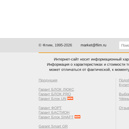
© Флим, 1995-2026
market@flim.ru
Интернет-сайт носит информационный хара
Информация о характеристиках и стоимости т
может отличаться от фактической, к момент
Продукция
Подо
Купи
Гарант БЛОК ЛЮКС
Гарант БЛОК PRO
Выбор
Гарант Блок UN
Чёрн
Гарант ФОРТ
Отзы
Гарант БАСТИОН
Гарант Блок SHAFT
Garant Smart GR