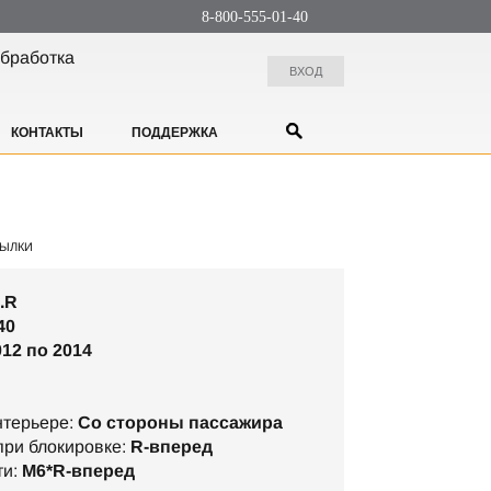
8-800-555-01-40
бработка
ВХОД
КОНТАКТЫ
ПОДДЕРЖКА
ЫЛКИ
.R
40
012 по 2014
нтерьере:
Со стороны пассажира
ри блокировке:
R-вперед
ти:
М6*R-вперед