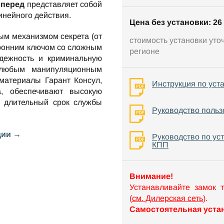
вперед
представляет собой
инейного действия.
Цена без установки: 26 
ым механизмом секрета (от
стоимость установки уто
оронним ключом со сложным
регионе
ежность и криминальную
 любым манипуляционным
материалы Гарант Консул,
Инструкция по уст
а, обеспечивают высокую
е длительный срок службы
Руководство польз
ции →
Руководство по ус
КПП
Внимание!
Устанавливайте замок 
(
см. Дилерская сеть
).
Самостоятельная устан