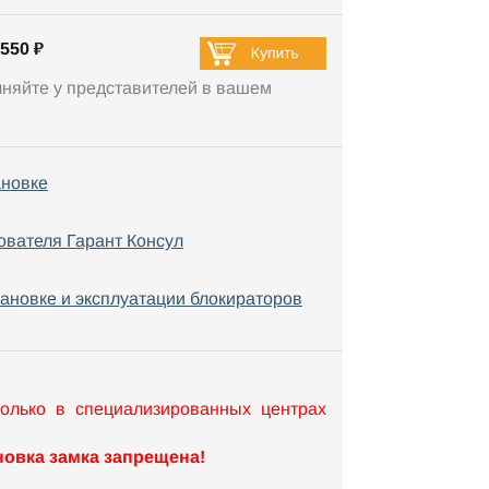
550 ₽
чняйте у представителей в вашем
ановке
ователя Гарант Консул
тановке и эксплуатации блокираторов
только в специализированных центрах
овка замка запрещена!