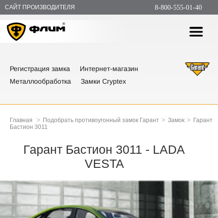
САЙТ ПРОИЗВОДИТЕЛЯ
8-800-555-01-40
Регистрация замка
Интернет-магазин
Металлообработка
Замки Cryptex
>
>
>
Главная
Подобрать противоугонный замок Гарант
Замок
Гарант
Бастион 3011
Гарант Бастион 3011 - LADA
VESTA