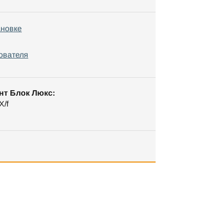
ановке
ователя
нт Блок Люкс:
X/f