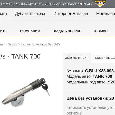
Я КОМПЛЕКСНЫХ СИСТЕМ ЗАЩИТЫ АВТОМОБИЛЯ ОТ УГОНА
амка
Дубликат ключа
Интернет-магазин
Металлоо
ПИТЬ
О КОМПАНИИ
ЗАДАТЬ ВОПРОС
ОТЗЫВЫ
>
>
ант
Замок
Гарант Блок Люкс 093.X/f/s
/s - TANK 700
ДОКУМЕНТАЦИЯ
ПОЛЕЗНЫЕ СС
№ замка:
G.BL.LX33.093.
Модель авто:
TANK 700
Модельный год авто:
c 2
Цена без установки: 23 
стоимость установки уто
регионе