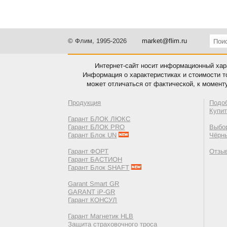
© Флим, 1995-2026
market@flim.ru
Интернет-сайт носит информационный хара
Информация о характеристиках и стоимости т
может отличаться от фактической, к момент
Продукция
Подо
Купи
Гарант БЛОК ЛЮКС
Гарант БЛОК PRO
Выбор
Гарант Блок UN
Чёрн
Гарант ФОРТ
Отзы
Гарант БАСТИОН
Гарант Блок SHAFT
Garant Smart GR
GARANT iP-GR
Гарант КОНСУЛ
Гарант Магнетик HLB
Защита страховочного троса