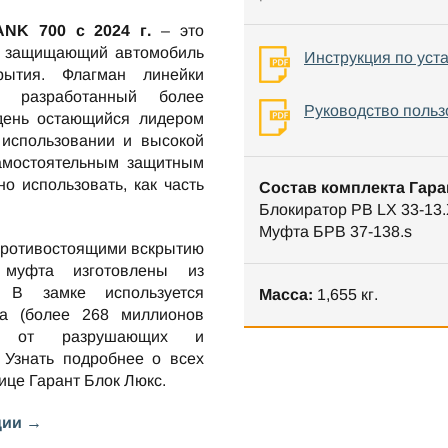
ANK 700 c 2024 г.
– это
, защищающий автомобиль
Инструкция по уст
рытия. Флагман линейки
, разработанный более
Руководство польз
 день остающийся лидером
 использовании и высокой
самостоятельным защитным
но использовать, как часть
Состав комплекта Гара
Блокиратор РВ LX 33-13.
Муфта БРВ 37-138.s
противостоящими вскрытию
 муфта изготовлены из
. В замке используется
Масса:
1,655 кг.
та (более 268 миллионов
ен от разрушающих и
 Узнать подробнее о всех
нице
Гарант Блок Люкс
.
ции →