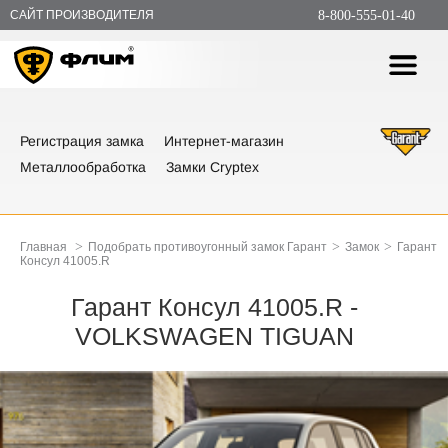
САЙТ ПРОИЗВОДИТЕЛЯ
8-800-555-01-40
Регистрация замка
Интернет-магазин
Металлообработка
Замки Cryptex
>
>
>
Главная
Подобрать противоугонный замок Гарант
Замок
Гарант
Консул 41005.R
Гарант Консул 41005.R -
VOLKSWAGEN TIGUAN