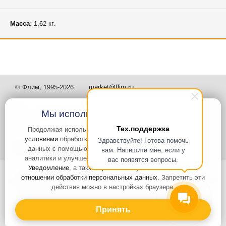
Масса:
1,62 кг.
© Флим, 1995-2026
market@flim.ru
Мы используем файлы Cookies
Тех.поддержка
Продолжая использовать наш сайт, вы
соглашаетесь с
условиями
обработки cookie-файлов и пользовательских
Здравствуйте! Готова помочь
Задать вопрос
Контакты
данных с помощью Яндекс.Метрика, необходимых для
вам. Напишите мне, если у
аналитики и улучшения качества работы сайта и сервиса
вас появятся вопросы.
Уведомление
, а также принимаете условия
Политики в
Интернет-сайт носит информационный характер и не является
отношении обработки персональных данных
. Запретить эти
публичной офертой, которая определяется положениями статьи 437
действия можно в настройках браузера.
Гражданского кодекса РФ. Информация о характеристиках и
стоимости товаров, указанных на сайте, условия доставки может
быть изменена в одностороннем порядке. Информация по ценам,
Принять
может отличаться от фактической, к моменту оформления заказа.