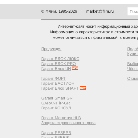
© Флим, 1995-2026
market@flim.ru
Интернет-сайт носит информационный хара
Информация о характеристиках и стоимости т
может отличаться от фактической, к момент
Продукция
Подо
Купи
Гарант БЛОК ЛЮКС
Гарант БЛОК PRO
Выбор
Гарант Блок UN
Чёрн
Гарант ФОРТ
Отзы
Гарант БАСТИОН
Гарант Блок SHAFT
Garant Smart GR
GARANT iP-GR
Гарант КОНСУЛ
Гарант Магнетик HLB
Защита страховочного троса
Гарант РЕЗЕРВ
Гарант РУБЕЖ