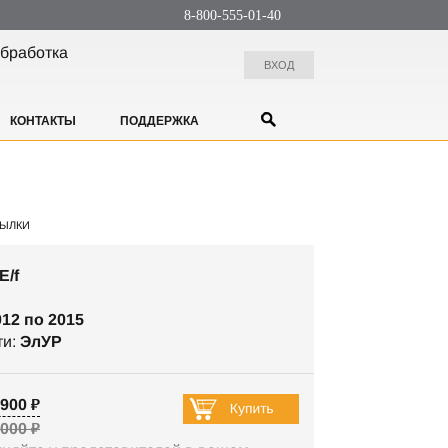
8-800-555-01-40
бработка
ВХОД
КОНТАКТЫ
ПОДДЕРЖКА
ЫЛКИ
E/f
012 по 2015
ти:
ЭлУР
900 ₽
 000 ₽