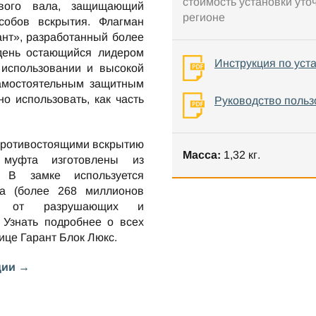
стоимость установки уто
вого вала, защищающий
регионе
собов вскрытия. Флагман
ант», разработанный более
 день остающийся лидером
Инструкция по уст
 использовании и высокой
самостоятельным защитным
но использовать, как часть
Руководство польз
противостоящими вскрытию
Масса:
1,32 кг.
 муфта изготовлены из
. В замке используется
та (более 268 миллионов
ен от разрушающих и
 Узнать подробнее о всех
нице
Гарант Блок Люкс
.
ции →