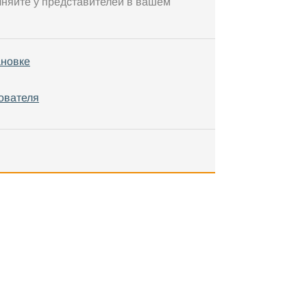
чняйте у представителей в вашем
ановке
ователя