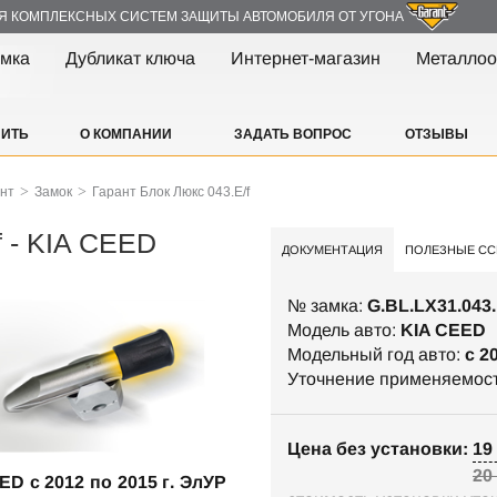
Я КОМПЛЕКСНЫХ СИСТЕМ ЗАЩИТЫ АВТОМОБИЛЯ ОТ УГОНА
амка
Дубликат ключа
Интернет-магазин
Металлоо
ПИТЬ
О КОМПАНИИ
ЗАДАТЬ ВОПРОС
ОТЗЫВЫ
>
>
ант
Замок
Гарант Блок Люкс 043.E/f
f - KIA CEED
ДОКУМЕНТАЦИЯ
ПОЛЕЗНЫЕ СС
№ замка:
G.BL.LX31.043.
Модель авто:
KIA CEED
Модельный год авто:
c 2
Уточнение применяемос
Цена без установки: 19 
20
ED c 2012 по 2015 г. ЭлУР