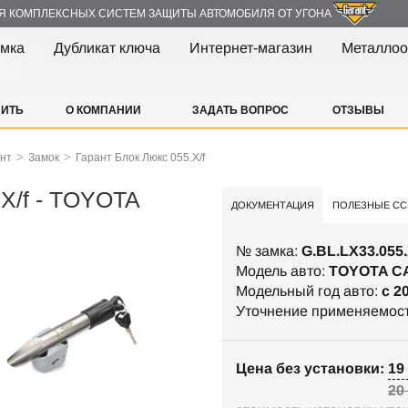
Я КОМПЛЕКСНЫХ СИСТЕМ ЗАЩИТЫ АВТОМОБИЛЯ ОТ УГОНА
амка
Дубликат ключа
Интернет-магазин
Металлоо
ПИТЬ
О КОМПАНИИ
ЗАДАТЬ ВОПРОС
ОТЗЫВЫ
>
>
ант
Замок
Гарант Блок Люкс 055.X/f
.X/f - TOYOTA
ДОКУМЕНТАЦИЯ
ПОЛЕЗНЫЕ СС
№ замка:
G.BL.LX33.055.
Модель авто:
TOYOTA C
Модельный год авто:
c 2
Уточнение применяемос
Цена без установки: 19 
20