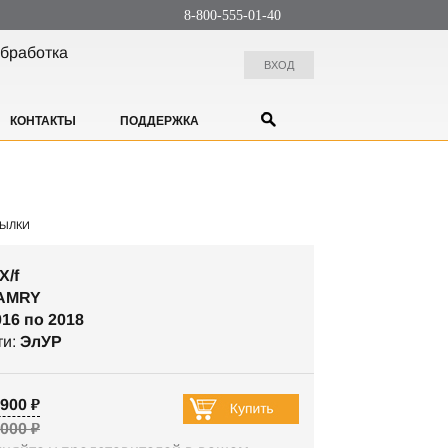
8-800-555-01-40
бработка
ВХОД
КОНТАКТЫ
ПОДДЕРЖКА
ЫЛКИ
X/f
AMRY
016 по 2018
ти:
ЭлУР
900 ₽
 000 ₽