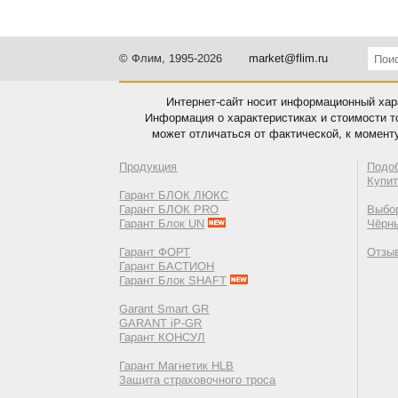
© Флим, 1995-2026
market@flim.ru
Интернет-сайт носит информационный хара
Информация о характеристиках и стоимости т
может отличаться от фактической, к момент
Продукция
Подо
Купи
Гарант БЛОК ЛЮКС
Гарант БЛОК PRO
Выбор
Гарант Блок UN
Чёрн
Гарант ФОРТ
Отзы
Гарант БАСТИОН
Гарант Блок SHAFT
Garant Smart GR
GARANT iP-GR
Гарант КОНСУЛ
Гарант Магнетик HLB
Защита страховочного троса