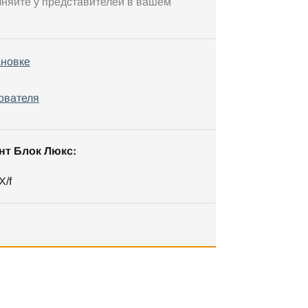
чняйте у представителей в вашем
ановке
ователя
нт Блок Люкс:
X/f