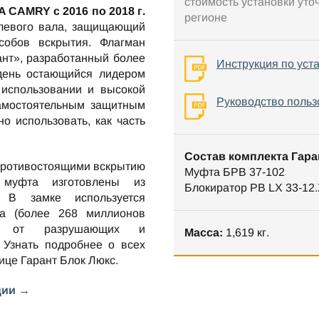
стоимость установки уто
 CAMRY c 2016 по 2018 г.
регионе
левого вала, защищающий
собов вскрытия. Флагман
ант», разработанный более
Инструкция по уст
 день остающийся лидером
 использовании и высокой
Руководство польз
самостоятельным защитным
но использовать, как часть
Состав комплекта Гара
противостоящими вскрытию
Муфта БРВ 37-102
 муфта изготовлены из
Блокиратор РВ LX 33-12.
. В замке используется
та (более 268 миллионов
ен от разрушающих и
Масса:
1,619 кг.
 Узнать подробнее о всех
нице
Гарант Блок Люкс
.
ции →