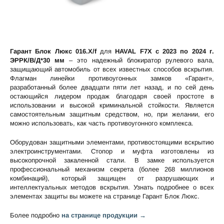
Гарант Блок Люкс 016.X/f
для
HAVAL F7X c 2023 по 2024 г.
ЭРРК/В/Д*30 мм
– это надежный блокиратор рулевого вала,
защищающий автомобиль от всех известных способов вскрытия.
Флагман линейки противоугонных замков «Гарант»,
разработанный более двадцати пяти лет назад, и по сей день
остающийся лидером продаж благодаря своей простоте в
использовании и высокой криминальной стойкости. Является
самостоятельным защитным средством, но, при желании, его
можно использовать, как часть противоугонного комплекса.
Оборудован защитными элементами, противостоящими вскрытию
электроинструментами. Стопор и муфта изготовлены из
высокопрочной закаленной стали. В замке используется
профессиональный механизм секрета (более 268 миллионов
комбинаций), который защищен от разрушающих и
интеллектуальных методов вскрытия. Узнать подробнее о всех
элементах защиты вы можете на странице
Гарант Блок Люкс
.
Более подробно
на странице продукции →