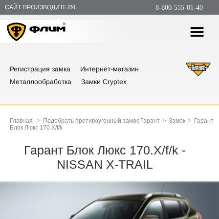
САЙТ ПРОИЗВОДИТЕЛЯ
8-800-555-01-40
Регистрация замка
Интернет-магазин
Металлообработка
Замки Cryptex
>
>
>
Главная
Подобрать противоугонный замок Гарант
Замок
Гарант
Блок Люкс 170.Х/f/k
Гарант Блок Люкс 170.Х/f/k -
NISSAN X-TRAIL