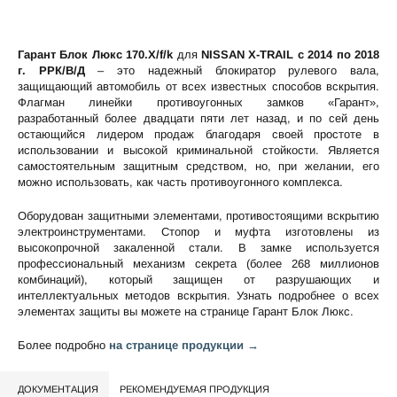
Гарант Блок Люкс 170.Х/f/k
для
NISSAN X-TRAIL c 2014 по 2018
г. РРК/В/Д
– это надежный блокиратор рулевого вала,
защищающий автомобиль от всех известных способов вскрытия.
Флагман линейки противоугонных замков «Гарант»,
разработанный более двадцати пяти лет назад, и по сей день
остающийся лидером продаж благодаря своей простоте в
использовании и высокой криминальной стойкости. Является
самостоятельным защитным средством, но, при желании, его
можно использовать, как часть противоугонного комплекса.
Оборудован защитными элементами, противостоящими вскрытию
электроинструментами. Стопор и муфта изготовлены из
высокопрочной закаленной стали. В замке используется
профессиональный механизм секрета (более 268 миллионов
комбинаций), который защищен от разрушающих и
интеллектуальных методов вскрытия. Узнать подробнее о всех
элементах защиты вы можете на странице
Гарант Блок Люкс
.
Более подробно
на странице продукции →
ДОКУМЕНТАЦИЯ
РЕКОМЕНДУЕМАЯ ПРОДУКЦИЯ