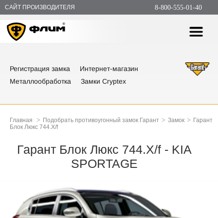
САЙТ ПРОИЗВОДИТЕЛЯ
8-800-555-01-40
Регистрация замка
Интернет-магазин
Металлообработка
Замки Cryptex
>
>
>
Главная
Подобрать противоугонный замок Гарант
Замок
Гарант
Блок Люкс 744.X/f
Гарант Блок Люкс 744.X/f - KIA
SPORTAGE