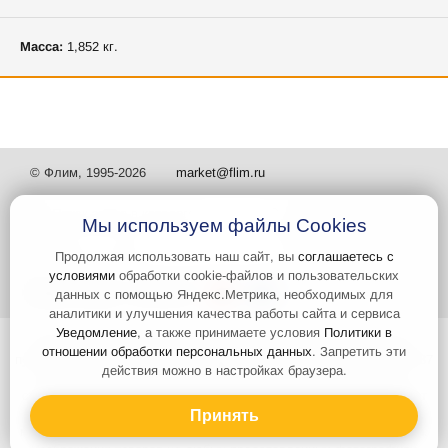
Масса:
1,852 кг.
© Флим, 1995-2026
market@flim.ru
Мы используем файлы Cookies
Продолжая использовать наш сайт, вы
соглашаетесь с
условиями
обработки cookie-файлов и пользовательских
Задать вопрос
Контакты
данных с помощью Яндекс.Метрика, необходимых для
аналитики и улучшения качества работы сайта и сервиса
Уведомление
, а также принимаете условия
Политики в
Интернет-сайт носит информационный характер и не является
отношении обработки персональных данных
. Запретить эти
публичной офертой, которая определяется положениями статьи 437
действия можно в настройках браузера.
Гражданского кодекса РФ. Информация о характеристиках и
стоимости товаров, указанных на сайте, условия доставки может
быть изменена в одностороннем порядке. Информация по ценам,
Принять
может отличаться от фактической, к моменту оформления заказа.