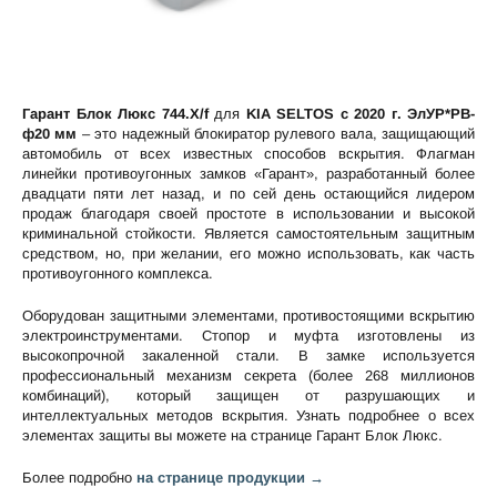
Гарант Блок Люкс 744.X/f
для
KIA SELTOS c 2020 г. ЭлУР*РВ-
ф20 мм
– это надежный блокиратор рулевого вала, защищающий
автомобиль от всех известных способов вскрытия. Флагман
линейки противоугонных замков «Гарант», разработанный более
двадцати пяти лет назад, и по сей день остающийся лидером
продаж благодаря своей простоте в использовании и высокой
криминальной стойкости. Является самостоятельным защитным
средством, но, при желании, его можно использовать, как часть
противоугонного комплекса.
Оборудован защитными элементами, противостоящими вскрытию
электроинструментами. Стопор и муфта изготовлены из
высокопрочной закаленной стали. В замке используется
профессиональный механизм секрета (более 268 миллионов
комбинаций), который защищен от разрушающих и
интеллектуальных методов вскрытия. Узнать подробнее о всех
элементах защиты вы можете на странице
Гарант Блок Люкс
.
Более подробно
на странице продукции →