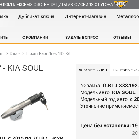
Я КОМПЛЕКСНЫХ СИСТЕМ ЗАЩИТЫ АВТОМОБИЛЯ ОТ УГОНА
амка
Дубликат ключа
Интернет-магазин
Металлоо
ПИТЬ
О КОМПАНИИ
ЗАДАТЬ ВОПРОС
ОТЗЫВЫ
>
>
ант
Замок
Гарант Блок Люкс 192.X/f
f - KIA SOUL
ДОКУМЕНТАЦИЯ
ПОЛЕЗНЫЕ СС
№ замка:
G.BL.LX33.192.
Модель авто:
KIA SOUL
Модельный год авто:
c 2
Уточнение применяемос
Цена без установки: 19 
20
UL c 2015 по 2018 г. ЭлУР