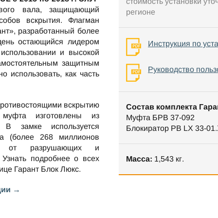
стоимость установки уто
вого вала, защищающий
регионе
собов вскрытия. Флагман
ант», разработанный более
 день остающийся лидером
Инструкция по уст
 использовании и высокой
самостоятельным защитным
Руководство польз
но использовать, как часть
противостоящими вскрытию
Состав комплекта Гара
 муфта изготовлены из
Муфта БРВ 37-092
. В замке используется
Блокиратор РВ LX 33-01.
та (более 268 миллионов
ен от разрушающих и
 Узнать подробнее о всех
Масса:
1,543 кг.
нице
Гарант Блок Люкс
.
ции →