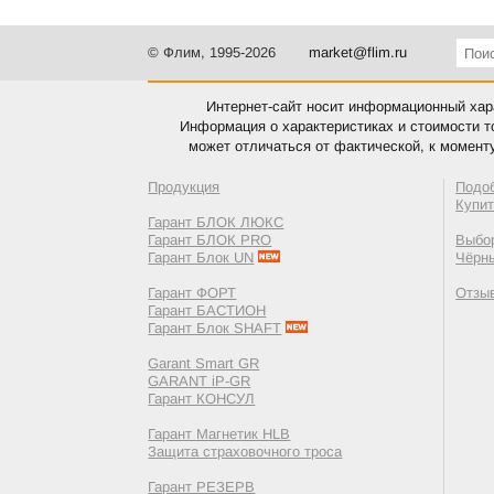
© Флим, 1995-2026
market@flim.ru
Интернет-сайт носит информационный хара
Информация о характеристиках и стоимости т
может отличаться от фактической, к момент
Продукция
Подо
Купи
Гарант БЛОК ЛЮКС
Гарант БЛОК PRO
Выбор
Гарант Блок UN
Чёрн
Гарант ФОРТ
Отзы
Гарант БАСТИОН
Гарант Блок SHAFT
Garant Smart GR
GARANT iP-GR
Гарант КОНСУЛ
Гарант Магнетик HLB
Защита страховочного троса
Гарант РЕЗЕРВ