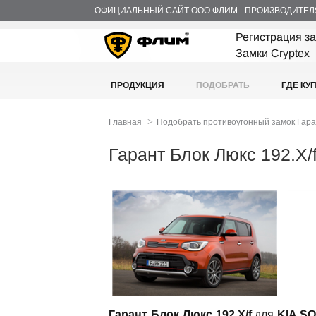
ОФИЦИАЛЬНЫЙ САЙТ ООО ФЛИМ - ПРОИЗВОДИТЕЛ
Регистрация з
Замки Cryptex
ПРОДУКЦИЯ
ПОДОБРАТЬ
ГДЕ КУ
>
Главная
Подобрать противоугонный замок Гар
Гарант Блок Люкс 192.X/
Гарант Блок Люкс 192.X/f
для
KIA SO