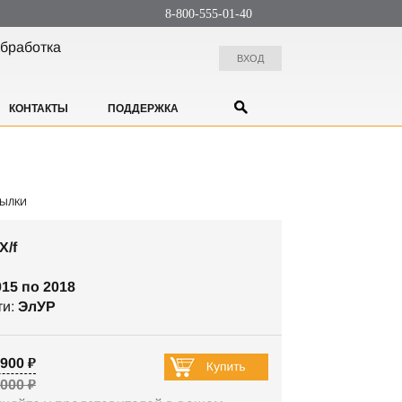
8-800-555-01-40
бработка
ВХОД
КОНТАКТЫ
ПОДДЕРЖКА
ЫЛКИ
X/f
015 по 2018
ти:
ЭлУР
900 ₽
 000 ₽