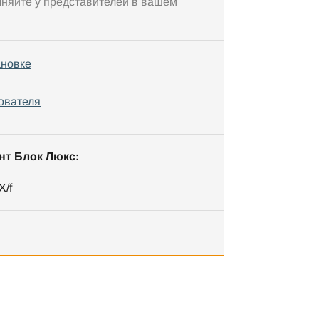
чняйте у представителей в вашем
ановке
ователя
нт Блок Люкс:
X/f