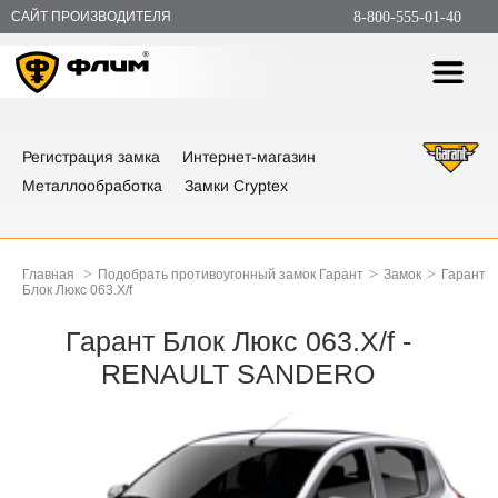
САЙТ ПРОИЗВОДИТЕЛЯ
8-800-555-01-40
Регистрация замка
Интернет-магазин
Металлообработка
Замки Cryptex
>
>
>
Главная
Подобрать противоугонный замок Гарант
Замок
Гарант
Блок Люкс 063.X/f
Гарант Блок Люкс 063.X/f -
RENAULT SANDERO