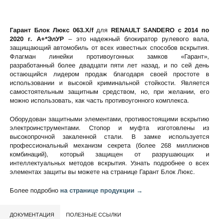
Гарант Блок Люкс 063.X/f
для
RENAULT SANDERO c 2014 по
2020 г. А+*ЭлУР
– это надежный блокиратор рулевого вала,
защищающий автомобиль от всех известных способов вскрытия.
Флагман линейки противоугонных замков «Гарант»,
разработанный более двадцати пяти лет назад, и по сей день
остающийся лидером продаж благодаря своей простоте в
использовании и высокой криминальной стойкости. Является
самостоятельным защитным средством, но, при желании, его
можно использовать, как часть противоугонного комплекса.
Оборудован защитными элементами, противостоящими вскрытию
электроинструментами. Стопор и муфта изготовлены из
высокопрочной закаленной стали. В замке используется
профессиональный механизм секрета (более 268 миллионов
комбинаций), который защищен от разрушающих и
интеллектуальных методов вскрытия. Узнать подробнее о всех
элементах защиты вы можете на странице
Гарант Блок Люкс
.
Более подробно
на странице продукции →
ДОКУМЕНТАЦИЯ
ПОЛЕЗНЫЕ ССЫЛКИ