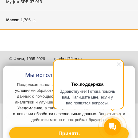
Муфта БРВ 37-013
Масса:
1,785 кг.
© Флим, 1995-2026
market@flim.ru
Мы используем файлы Cookies
Тех.поддержка
Продолжая использовать наш сайт, вы
соглашаетесь с
условиями
обработки cookie-файлов и пользовательских
Здравствуйте! Готова помочь
Задать вопрос
Контакты
данных с помощью Яндекс.Метрика, необходимых для
вам. Напишите мне, если у
аналитики и улучшения качества работы сайта и сервиса
вас появятся вопросы.
Уведомление
, а также принимаете условия
Политики в
Интернет-сайт носит информационный характер и не является
отношении обработки персональных данных
. Запретить эти
публичной офертой, которая определяется положениями статьи 437
действия можно в настройках браузера.
Гражданского кодекса РФ. Информация о характеристиках и
стоимости товаров, указанных на сайте, условия доставки может
быть изменена в одностороннем порядке. Информация по ценам,
Принять