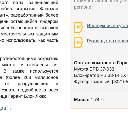
стоимость установки уто
вого вала, защищающий
регионе
собов вскрытия. Флагман
ант», разработанный более
 день остающийся лидером
Инструкция по уст
 использовании и высокой
самостоятельным защитным
но использовать, как часть
Руководство польз
противостоящими вскрытию
Состав комплекта Гара
 муфта изготовлены из
Муфта БРВ 37-033
. В замке используется
Блокиратор РВ 33-14.LX
та (более 268 миллионов
Футляр кожаный ф30/16
ен от разрушающих и
 Узнать подробнее о всех
нице
Гарант Блок Люкс
.
Масса:
1,74 кг.
ции →