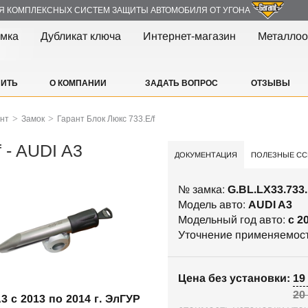
Я КОМПЛЕКСНЫХ СИСТЕМ ЗАЩИТЫ АВТОМОБИЛЯ ОТ УГОНА
амка
Дубликат ключа
Интернет-магазин
Металлоо
ПИТЬ
О КОМПАНИИ
ЗАДАТЬ ВОПРОС
ОТЗЫВЫ
>
>
ант
Замок
Гарант Блок Люкс 733.E/f
 - AUDI A3
ДОКУМЕНТАЦИЯ
ПОЛЕЗНЫЕ СС
№ замка:
G.BL.LX33.733.
Модель авто:
AUDI A3
Модельный год авто:
c 2
Уточнение применяемос
Цена без установки: 19 
20
3 c 2013 по 2014 г. ЭлГУР