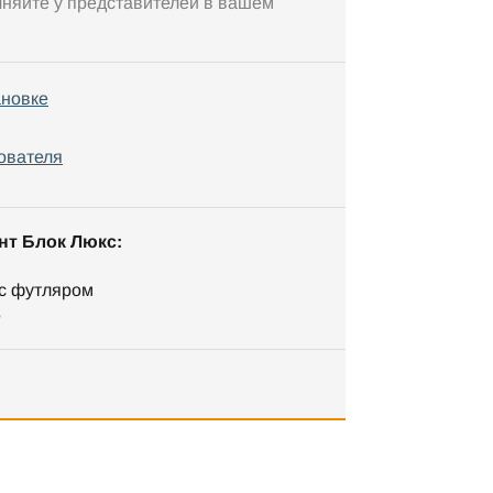
чняйте у представителей в вашем
ановке
ователя
нт Блок Люкс:
 с футляром
5