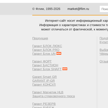
© Флим, 1995-2026
market@flim.ru
Интернет-сайт носит информационный хара
Информация о характеристиках и стоимости т
может отличаться от фактической, к момент
Продукция
Подо
Купи
Гарант БЛОК ЛЮКС
Гарант БЛОК PRO
Выбор
Гарант Блок UN
Чёрн
Гарант ФОРТ
Отзы
Гарант БАСТИОН
Гарант Блок SHAFT
Garant Smart GR
GARANT iP-GR
Гарант КОНСУЛ
Гарант Магнетик HLB
Защита страховочного троса
Гарант РЕЗЕРВ
Гарант РУБЕЖ