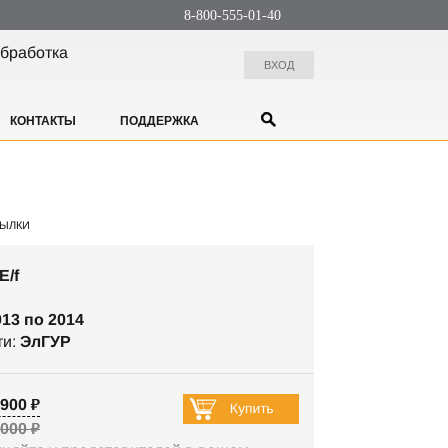
8-800-555-01-40
бработка
ВХОД
КОНТАКТЫ
ПОДДЕРЖКА
ЫЛКИ
E/f
013 по 2014
ти:
ЭлГУР
900 ₽
 000 ₽