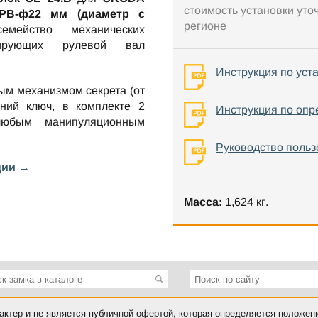
стоимость установки уто
*РВ-ф22 мм (диаметр с
регионе
ейство механических
окирующих рулевой вал
Инструкция по уст
ым механизмом секрета (от
ний ключ, в комплекте 2
Инструкция по опр
любым манипуляционным
Руководство польз
ции →
Масса:
1,624 кг.
ктер и не является публичной офертой, которая определяется положен