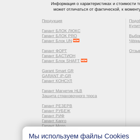
Информация о характеристиках и стоимости т
может отличаться от фактической, к момент
Продукция
Подо
Купи
Гарант БЛОК ЛЮКС
Гарант БЛОК PRO
Выбор
Гарант Блок UN
Чёрн
Гарант ФОРТ
Отзы
Гарант БАСТИОН
Гарант Блок SHAFT
Garant Smart GR
GARANT iP-GR
Гарант КОНСУЛ
Гарант Магнетик HLB
Защита страховочного троса
Гарант РЕЗЕРВ
Гарант РУБЕЖ
Гарант РИФ
Гарант Карго
Гарант Мото
Мы используем файлы Cookies
Неликвидные ТМЦ