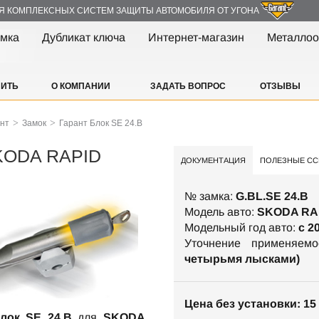
Я КОМПЛЕКСНЫХ СИСТЕМ ЗАЩИТЫ АВТОМОБИЛЯ ОТ УГОНА
амка
Дубликат ключа
Интернет-магазин
Металлоо
ПИТЬ
О КОМПАНИИ
ЗАДАТЬ ВОПРОС
ОТЗЫВЫ
>
>
ант
Замок
Гарант Блок SE 24.B
SKODA RAPID
ДОКУМЕНТАЦИЯ
ПОЛЕЗНЫЕ СС
№ замка:
G.BL.SE 24.B
Модель авто:
SKODA RA
Модельный год авто:
c 2
Уточнение применяем
четырьмя лысками)
Цена без установки: 15 
лок SE 24.B
для
SKODA