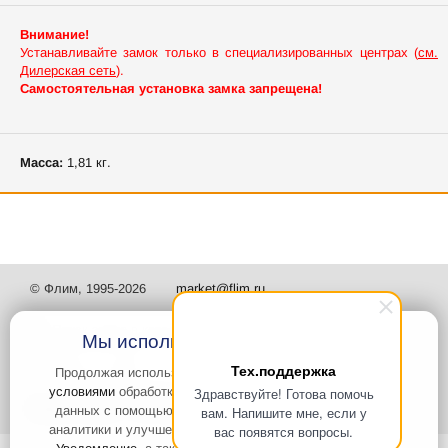
Внимание!
Устанавливайте замок только в специализированных центрах (
см.
Дилерская сеть
).
Самостоятельная установка замка запрещена!
Масса:
1,81 кг.
© Флим, 1995-2026
market@flim.ru
Мы используем файлы Cookies
Тех.поддержка
Продолжая использовать наш сайт, вы
соглашаетесь с
условиями
обработки cookie-файлов и пользовательских
Здравствуйте! Готова помочь
Задать вопрос
Контакты
данных с помощью Яндекс.Метрика, необходимых для
вам. Напишите мне, если у
аналитики и улучшения качества работы сайта и сервиса
вас появятся вопросы.