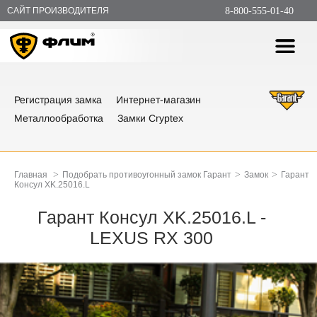
САЙТ ПРОИЗВОДИТЕЛЯ
8-800-555-01-40
Регистрация замка
Интернет-магазин
Металлообработка
Замки Cryptex
>
>
>
Главная
Подобрать противоугонный замок Гарант
Замок
Гарант
Консул XK.25016.L
Гарант Консул XK.25016.L -
LEXUS RX 300