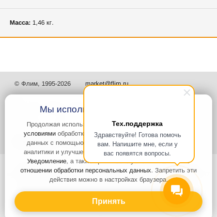
Масса:
1,46 кг.
© Флим, 1995-2026
market@flim.ru
Мы используем файлы Cookies
Тех.поддержка
Продолжая использовать наш сайт, вы
соглашаетесь с
условиями
обработки cookie-файлов и пользовательских
Здравствуйте! Готова помочь
Задать вопрос
Контакты
данных с помощью Яндекс.Метрика, необходимых для
вам. Напишите мне, если у
аналитики и улучшения качества работы сайта и сервиса
вас появятся вопросы.
Уведомление
, а также принимаете условия
Политики в
Интернет-сайт носит информационный характер и не является
отношении обработки персональных данных
. Запретить эти
публичной офертой, которая определяется положениями статьи 437
действия можно в настройках браузера.
Гражданского кодекса РФ. Информация о характеристиках и
стоимости товаров, указанных на сайте, условия доставки может
быть изменена в одностороннем порядке. Информация по ценам,
Принять
может отличаться от фактической, к моменту оформления заказа.