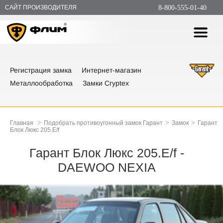
САЙТ ПРОИЗВОДИТЕЛЯ
8-800-555-01-40
Регистрация замка
Интернет-магазин
Металлообработка
Замки Cryptex
>
>
>
Главная
Подобрать противоугонный замок Гарант
Замок
Гарант
Блок Люкс 205.E/f
Гарант Блок Люкс 205.E/f -
DAEWOO NEXIA