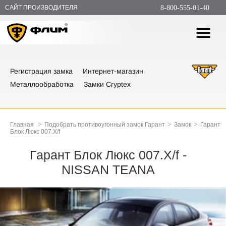
САЙТ ПРОИЗВОДИТЕЛЯ
8-800-555-01-40
Регистрация замка
Интернет-магазин
Металлообработка
Замки Cryptex
>
>
>
Главная
Подобрать противоугонный замок Гарант
Замок
Гарант
Блок Люкс 007.X/f
Гарант Блок Люкс 007.X/f -
NISSAN TEANA