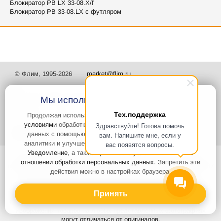
Блокиратор РВ LX 33-08.X/f
Блокиратор РВ 33-08.LX с футляром
© Флим, 1995-2026
market@flim.ru
Мы используем файлы Cookies
Тех.поддержка
Продолжая использовать наш сайт, вы
соглашаетесь с
условиями
обработки cookie-файлов и пользовательских
Здравствуйте! Готова помочь
Задать вопрос
Контакты
данных с помощью Яндекс.Метрика, необходимых для
вам. Напишите мне, если у
аналитики и улучшения качества работы сайта и сервиса
вас появятся вопросы.
Уведомление
, а также принимаете условия
Политики в
Интернет-сайт носит информационный характер и не является
отношении обработки персональных данных
. Запретить эти
публичной офертой, которая определяется положениями статьи 437
действия можно в настройках браузера.
Гражданского кодекса РФ. Информация о характеристиках и
стоимости товаров, указанных на сайте, условия доставки может
быть изменена в одностороннем порядке. Информация по ценам,
Принять
может отличаться от фактической, к моменту оформления заказа.
Изображения товаров на любых представленных фотографиях
могут отличаться от оригиналов.