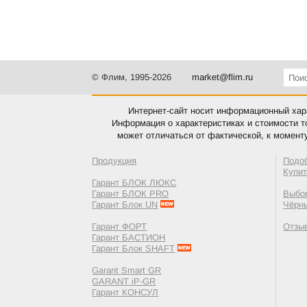
© Флим, 1995-2026
market@flim.ru
Интернет-сайт носит информационный хара
Информация о характеристиках и стоимости т
может отличаться от фактической, к момент
Продукция
Подо
Купи
Гарант БЛОК ЛЮКС
Гарант БЛОК PRO
Выбор
Гарант Блок UN
Чёрн
Гарант ФОРТ
Отзы
Гарант БАСТИОН
Гарант Блок SHAFT
Garant Smart GR
GARANT iP-GR
Гарант КОНСУЛ