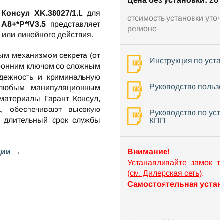
Цена без установки: 26 
 Консул XK.38027/1.L
для
стоимость установки уто
A8+*P*/V3.5
представляет
регионе
 или линейного действия.
ым механизмом секрета (от
Инструкция по уст
оронним ключом со сложным
ежность и криминальную
Руководство польз
 любым манипуляционным
материалы Гарант Консул,
а, обеспечивают высокую
Руководство по ус
е длительный срок службы
КПП
ции →
Внимание!
Устанавливайте замок 
(
см. Дилерская сеть
).
Самостоятельная устан