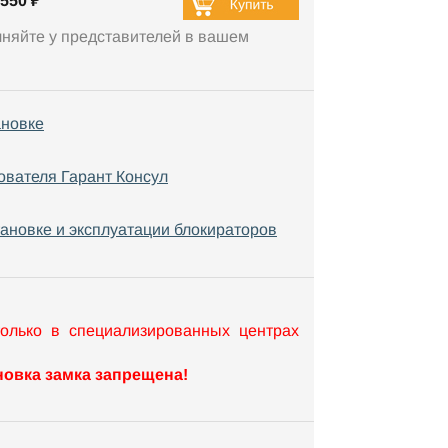
550 ₽
чняйте у представителей в вашем
ановке
ователя Гарант Консул
тановке и эксплуатации блокираторов
только в специализированных центрах
овка замка запрещена!