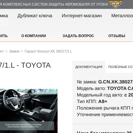
Я КОМПЛЕКСНЫХ СИСТЕМ ЗАЩИТЫ АВТОМОБИЛЯ ОТ УГОНА
амка
Дубликат ключа
Интернет-магазин
Металлоо
ПИТЬ
О КОМПАНИИ
ЗАДАТЬ ВОПРОС
ОТЗЫВЫ
>
>
ант
Замок
Гарант Консул XK.38027/1.L
7/1.L - TOYOTA
ДОКУМЕНТАЦИЯ
ПОЛЕЗНЫЕ СС
№ замка:
G.CN.XK.38027
Модель авто:
TOYOTA C
Модельный год авто:
c 2
Тип КПП:
A8+
Положение рычага КПП п
Уточнение применяемос