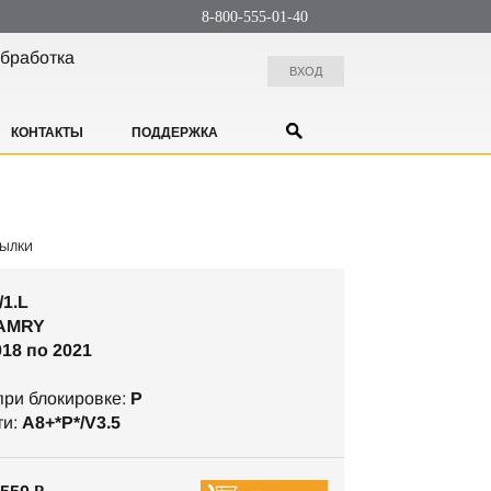
8-800-555-01-40
бработка
ВХОД
КОНТАКТЫ
ПОДДЕРЖКА
ЫЛКИ
/1.L
AMRY
018 по 2021
ри блокировке:
P
ти:
A8+*P*/V3.5